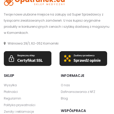
Twoje nowe ulubione miejsce na zakupy od Super Sprzedawcy z
tysiącami zrealizowanych zamówień. U nas kupisz oryginalne
produkty w konkurencyjnych cenach i szybką dostawą z magazynu
w Komornikach.
Wiśniowa 29/1, 62-052 Komorniki
SKLEP
INFORMACJE
Wysyłka
O nas
Płatności
Dofinansowania z NFZ
Regulamin
Blog
Polityka prywatności
WSPÓŁPRACA
Zwroty i reklamacje