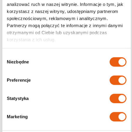
analizować ruch w naszej witrynie. Informacje o tym, jak
korzystasz z naszej witryny, udostępniamy partnerom
Darmowa dostawa
społecznościowym, reklamowym i analitycznym.
od 200zł
Partnerzy mogą połączyć te informacje z innymi danymi
otrzymanymi od Ciebie lub uzyskanymi podczas
korzystania z ich usług.
W
Niezbędne
y
b
ó
Preferencje
r
z
g
Statystyka
o
d
Marketing
y