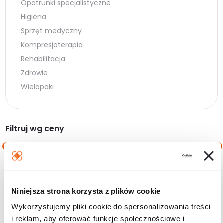
Opatrunki specjalistyczne
Higiena
Sprzęt medyczny
Kompresjoterapia
Rehabilitacja
Zdrowie
Wielopaki
Filtruj wg ceny
Cena
Cena
Cena:
0 zł
—
100 zł
min.
maks.
Niniejsza strona korzysta z plików cookie
Filtruj
Wykorzystujemy pliki cookie do spersonalizowania treści
i reklam, aby oferować funkcje społecznościowe i