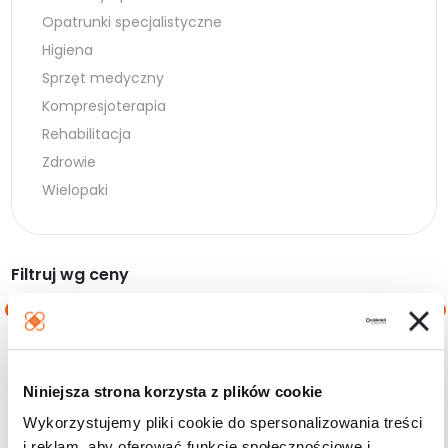
Opatrunki specjalistyczne
Higiena
Sprzęt medyczny
Kompresjoterapia
Rehabilitacja
Zdrowie
Wielopaki
Filtruj wg ceny
Cena
Cena
Cena:
10 zł
—
20 zł
min.
maks.
Niniejsza strona korzysta z plików cookie
Filtruj
Wykorzystujemy pliki cookie do spersonalizowania treści
i reklam, aby oferować funkcje społecznościowe i