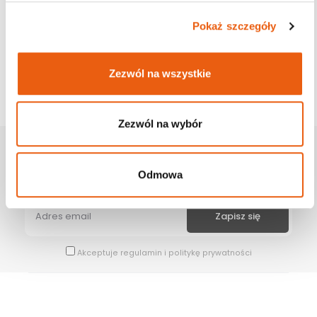
Pokaż szczegóły
Zezwól na wszystkie
Zezwól na wybór
Zapisz Się Na Newsletter
Odmowa
Bądź na bieżąco z naszymi wszystkimi nowościami i promocjami.
Akceptuje
regulamin
i
politykę prywatności