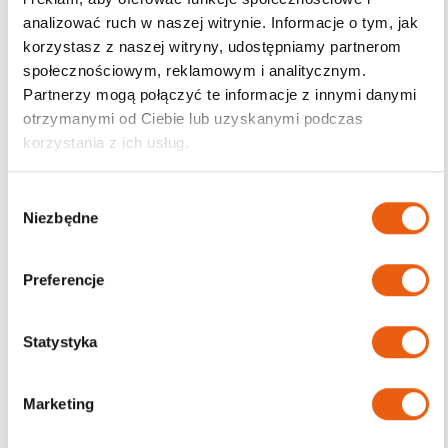
analizować ruch w naszej witrynie. Informacje o tym, jak
korzystasz z naszej witryny, udostępniamy partnerom
społecznościowym, reklamowym i analitycznym.
Darmowa dostawa
Partnerzy mogą połączyć te informacje z innymi danymi
od 200zł
otrzymanymi od Ciebie lub uzyskanymi podczas
korzystania z ich usług.
W
Niezbędne
y
b
ó
Preferencje
r
z
g
Statystyka
o
d
Marketing
y