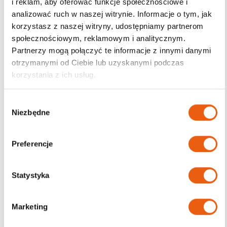
i reklam, aby oferować funkcje społecznościowe i
analizować ruch w naszej witrynie. Informacje o tym, jak
korzystasz z naszej witryny, udostępniamy partnerom
społecznościowym, reklamowym i analitycznym.
Darmowa dostawa
Partnerzy mogą połączyć te informacje z innymi danymi
od 200zł
otrzymanymi od Ciebie lub uzyskanymi podczas
korzystania z ich usług.
W
Niezbędne
y
b
ó
Preferencje
r
z
g
Statystyka
o
d
Marketing
y