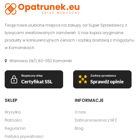
Twoje nowe ulubione miejsce na zakupy od Super Sprzedawcy z
tysiącami zrealizowanych zamówień. U nas kupisz oryginalne
produkty w konkurencyjnych cenach i szybką dostawą z magazynu
w Komornikach.
Wiśniowa 29/1, 62-052 Komorniki
SKLEP
INFORMACJE
Wysyłka
O nas
Płatności
Dofinansowania z NFZ
Regulamin
Blog
Polityka prywatności