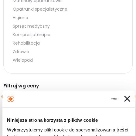
Materiały opatrunkowe
Opatrunki specjalistyczne
Higiena
Sprzęt medyczny
Kompresjoterapia
Rehabilitacja
Zdrowie
Wielopaki
Filtruj wg ceny
Cena
Cena
Cena:
10 zł
—
20 zł
min.
maks.
Niniejsza strona korzysta z plików cookie
Filtruj
Wykorzystujemy pliki cookie do spersonalizowania treści