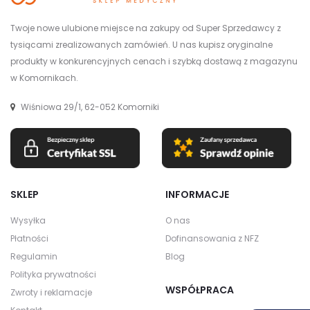
Twoje nowe ulubione miejsce na zakupy od Super Sprzedawcy z
tysiącami zrealizowanych zamówień. U nas kupisz oryginalne
produkty w konkurencyjnych cenach i szybką dostawą z magazynu
w Komornikach.
Wiśniowa 29/1, 62-052 Komorniki
SKLEP
INFORMACJE
Wysyłka
O nas
Płatności
Dofinansowania z NFZ
Regulamin
Blog
Polityka prywatności
WSPÓŁPRACA
Zwroty i reklamacje