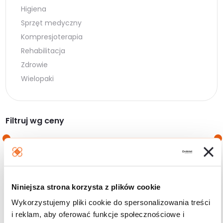
Higiena
Sprzęt medyczny
Kompresjoterapia
Rehabilitacja
Zdrowie
Wielopaki
Filtruj wg ceny
Cena
Cena
Cena:
0 zł
—
10 zł
min.
maks.
Niniejsza strona korzysta z plików cookie
Filtruj
Wykorzystujemy pliki cookie do spersonalizowania treści
i reklam, aby oferować funkcje społecznościowe i