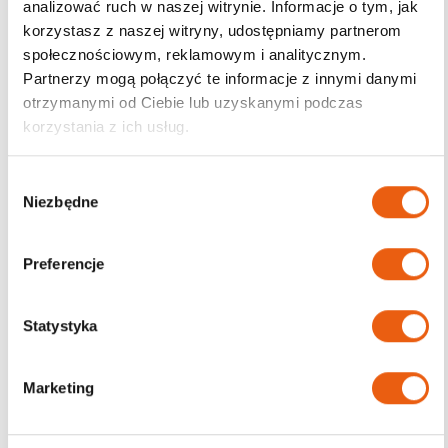
analizować ruch w naszej witrynie. Informacje o tym, jak
korzystasz z naszej witryny, udostępniamy partnerom
Darmowa dostawa
społecznościowym, reklamowym i analitycznym.
od 200zł
Partnerzy mogą połączyć te informacje z innymi danymi
otrzymanymi od Ciebie lub uzyskanymi podczas
korzystania z ich usług.
W
Niezbędne
y
b
ó
Preferencje
r
z
g
Statystyka
o
d
Marketing
y