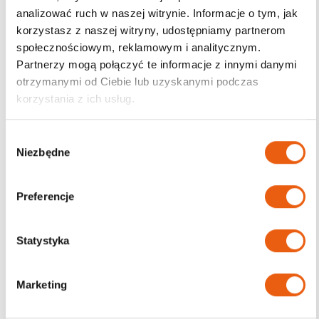
analizować ruch w naszej witrynie. Informacje o tym, jak
korzystasz z naszej witryny, udostępniamy partnerom
Darmowa dostawa
społecznościowym, reklamowym i analitycznym.
od 200zł
Partnerzy mogą połączyć te informacje z innymi danymi
otrzymanymi od Ciebie lub uzyskanymi podczas
korzystania z ich usług.
W
Niezbędne
y
b
ó
Preferencje
r
z
g
Statystyka
o
d
Marketing
y