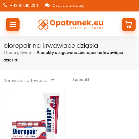
+48 61 610 2041
Czat z doradcą
biorepair na krwawiące dziąsła
Strona główna
Produkty otagowane „biorepair na krwawiące
dziąsła”
1 produkt
Domyślne sortowanie