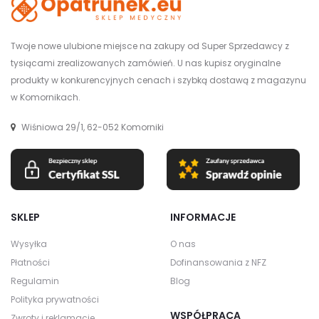
Twoje nowe ulubione miejsce na zakupy od Super Sprzedawcy z
tysiącami zrealizowanych zamówień. U nas kupisz oryginalne
produkty w konkurencyjnych cenach i szybką dostawą z magazynu
w Komornikach.
Wiśniowa 29/1, 62-052 Komorniki
SKLEP
INFORMACJE
Wysyłka
O nas
Płatności
Dofinansowania z NFZ
Regulamin
Blog
Polityka prywatności
WSPÓŁPRACA
Zwroty i reklamacje