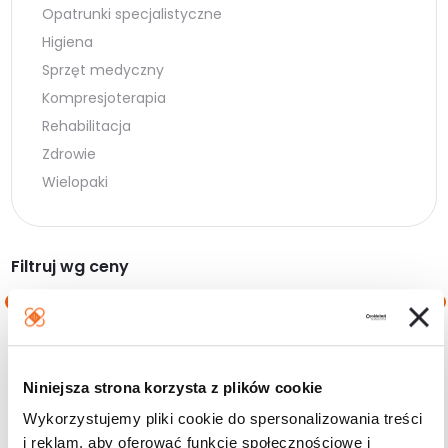
Opatrunki specjalistyczne
Higiena
Sprzęt medyczny
Kompresjoterapia
Rehabilitacja
Zdrowie
Wielopaki
Filtruj wg ceny
Cena
Cena
Cena:
10 zł
—
20 zł
min.
maks.
Niniejsza strona korzysta z plików cookie
Filtruj
Wykorzystujemy pliki cookie do spersonalizowania treści
i reklam, aby oferować funkcje społecznościowe i