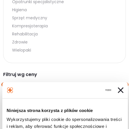
Opatrunki specjalistyczne
Higiena
Sprzęt medyczny
Kompresjoterapia
Rehabilitacja
Zdrowie
Wielopaki
Filtruj wg ceny
Cena
Cena
Cena:
0 zł
—
100 zł
min.
maks.
Niniejsza strona korzysta z plików cookie
Filtruj
Wykorzystujemy pliki cookie do spersonalizowania treści
i reklam, aby oferować funkcje społecznościowe i