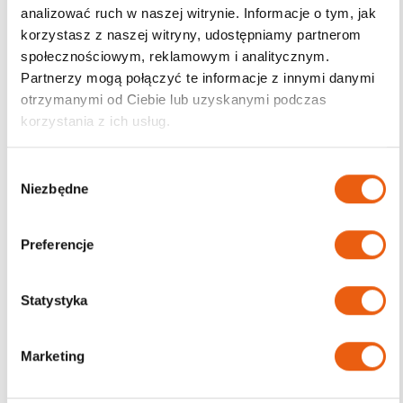
analizować ruch w naszej witrynie. Informacje o tym, jak
korzystasz z naszej witryny, udostępniamy partnerom
Darmowa dostawa
społecznościowym, reklamowym i analitycznym.
od 200zł
Partnerzy mogą połączyć te informacje z innymi danymi
otrzymanymi od Ciebie lub uzyskanymi podczas
korzystania z ich usług.
W
Niezbędne
y
b
ó
Preferencje
r
z
g
Statystyka
o
d
Marketing
y