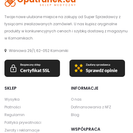
Twoje nowe ulubione miejsce na zakupy od Super Sprzedawcy z
tysiącami zrealizowanych zamówień. U nas kupisz oryginalne
produkty w konkurencyjnych cenach i szybką dostawą z magazynu
w Komornikach.
Wiśniowa 29/1, 62-052 Komorniki
SKLEP
INFORMACJE
Wysyłka
O nas
Płatności
Dofinansowania z NFZ
Regulamin
Blog
Polityka prywatności
WSPÓŁPRACA
Zwroty i reklamacje