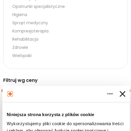
Opatrunki specjalistyczne
Higiena
Sprzęt medyczny
Kompresjoterapia
Rehabilitacja
Zdrowie
Wielopaki
Filtruj wg ceny
Cena
Cena
Cena:
0 zł
—
10 zł
min.
maks.
Niniejsza strona korzysta z plików cookie
Filtruj
Wykorzystujemy pliki cookie do spersonalizowania treści
i reklam, aby oferować funkcje społecznościowe i