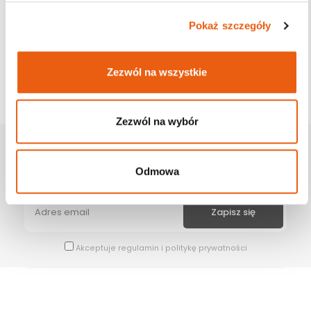
Pokaż szczegóły
Zezwól na wszystkie
Zezwól na wybór
Zapisz Się Na Newsletter
Odmowa
Bądź na bieżąco z naszymi wszystkimi nowościami i promocjami.
Akceptuje
regulamin
i
politykę prywatności