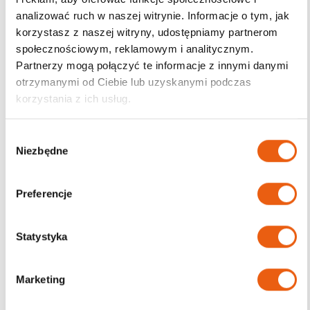
analizować ruch w naszej witrynie. Informacje o tym, jak
korzystasz z naszej witryny, udostępniamy partnerom
społecznościowym, reklamowym i analitycznym.
Darmowa dostawa
Partnerzy mogą połączyć te informacje z innymi danymi
od 200zł
otrzymanymi od Ciebie lub uzyskanymi podczas
korzystania z ich usług.
W
Niezbędne
y
b
ó
Preferencje
r
z
g
Statystyka
o
d
Marketing
y