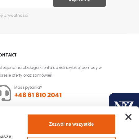
kę prywatności
ONTAKT
ofesjonalna obsługa klienta udzieli szybkiej pomocy w
kresie oferty oraz zamówień.
Masz pytania?
+48 61 610 2041
Złóż zamówienie z
Zezwól na wszystkie
dofinansowaniem
naszej