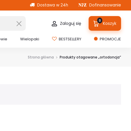
Dostawa w 24h
Dofinansowanie
0
Zaloguj się
Koszyk
owie
Wielopaki
BESTSELLERY
PROMOCJE
Strona główna
Produkty otagowane „ortodoncja”