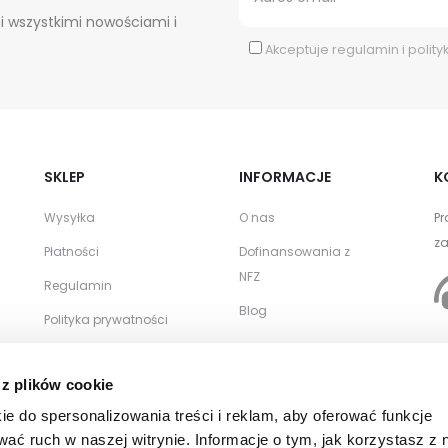
i wszystkimi nowościami i
Akceptuje
regulamin
i
polity
SKLEP
INFORMACJE
K
Wysyłka
O nas
Pr
za
Płatności
Dofinansowania z
NFZ
Regulamin
Blog
Polityka prywatności
Zwroty i reklamacje
WSPÓŁPRACA
 z plików cookie
Kontakt
Zamówienia
ie do spersonalizowania treści i reklam, aby oferować funkcje
hurtowe
wać ruch w naszej witrynie. Informacje o tym, jak korzystasz z 