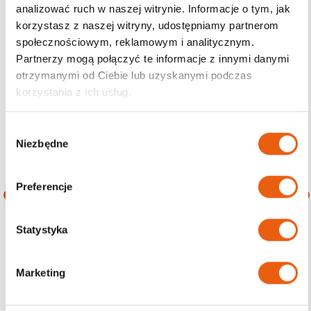
analizować ruch w naszej witrynie. Informacje o tym, jak
Higiena
korzystasz z naszej witryny, udostępniamy partnerom
Sprzęt medyczny
społecznościowym, reklamowym i analitycznym.
Kompresjoterapia
Partnerzy mogą połączyć te informacje z innymi danymi
Rehabilitacja
otrzymanymi od Ciebie lub uzyskanymi podczas
Zdrowie
korzystania z ich usług.
Wielopaki
W
Niezbędne
y
b
Filtruj wg ceny
ó
Preferencje
r
Cena
Cena
Cena:
0 zł
—
20 zł
z
g
Statystyka
min.
maks.
o
d
Filtruj
Marketing
y