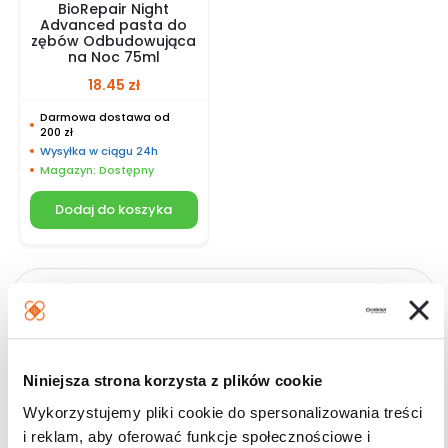
BioRepair Night
Advanced pasta do
zębów Odbudowująca
na Noc 75ml
18.45
zł
Darmowa dostawa od
200 zł
Wysyłka w ciągu 24h
Magazyn: Dostępny
Dodaj do koszyka
Kategorie
Ortopedia
Niniejsza strona korzysta z plików cookie
Nietrzymanie moczu
Materiały opatrunkowe
Wykorzystujemy pliki cookie do spersonalizowania treści
i reklam, aby oferować funkcje społecznościowe i
Opatrunki specjalistyczne