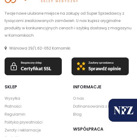
Twoje nowe ulubione miejsce na zakupy od Super Sprzedawcy z
tysiącami zrealizowanych zamówień. U nas kupisz oryginalne
produkty w konkurencyjnych cenach i szybką dostawą z magazynu
w Komornikach.
Wiśniowa 29/1, 62-052 Komorniki
SKLEP
INFORMACJE
Wysyłka
O nas
Płatności
Dofinansowania z NFZ
Regulamin
Blog
Polityka prywatności
WSPÓŁPRACA
Zwroty i reklamacje