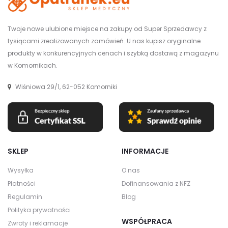
Twoje nowe ulubione miejsce na zakupy od Super Sprzedawcy z
tysiącami zrealizowanych zamówień. U nas kupisz oryginalne
produkty w konkurencyjnych cenach i szybką dostawą z magazynu
w Komornikach.
Wiśniowa 29/1, 62-052 Komorniki
SKLEP
INFORMACJE
Wysyłka
O nas
Płatności
Dofinansowania z NFZ
Regulamin
Blog
Polityka prywatności
WSPÓŁPRACA
Zwroty i reklamacje