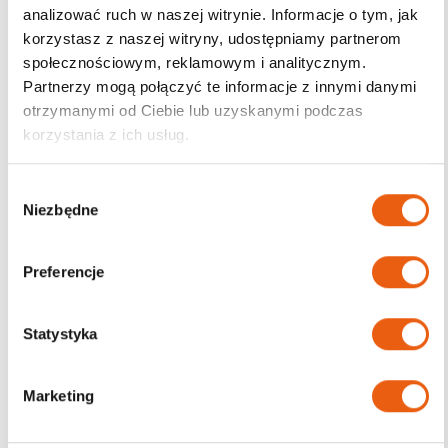
analizować ruch w naszej witrynie. Informacje o tym, jak
korzystasz z naszej witryny, udostępniamy partnerom
Darmowa dostawa
społecznościowym, reklamowym i analitycznym.
od 200zł
Partnerzy mogą połączyć te informacje z innymi danymi
otrzymanymi od Ciebie lub uzyskanymi podczas
korzystania z ich usług.
W
Niezbędne
y
b
ó
Preferencje
r
z
g
Statystyka
o
d
Marketing
y