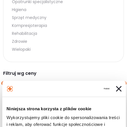
Opatrunki specjalistyczne
Higiena
Sprzęt medyczny
Kompresjoterapia
Rehabilitacja
Zdrowie
Wielopaki
Filtruj wg ceny
Cena
Cena
Cena:
10 zł
—
20 zł
min.
maks.
Niniejsza strona korzysta z plików cookie
Filtruj
Wykorzystujemy pliki cookie do spersonalizowania treści
i reklam, aby oferować funkcje społecznościowe i