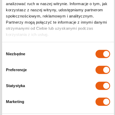
analizować ruch w naszej witrynie. Informacje o tym, jak
korzystasz z naszej witryny, udostępniamy partnerom
Darmowa dostawa
społecznościowym, reklamowym i analitycznym.
od 200zł
Partnerzy mogą połączyć te informacje z innymi danymi
otrzymanymi od Ciebie lub uzyskanymi podczas
korzystania z ich usług.
W
Niezbędne
y
b
ó
Preferencje
r
z
g
Statystyka
o
d
Marketing
y