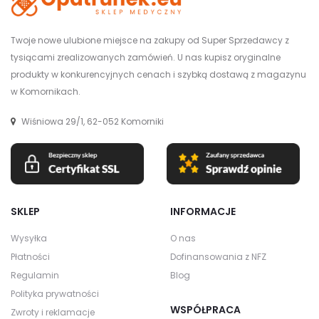
Twoje nowe ulubione miejsce na zakupy od Super Sprzedawcy z
tysiącami zrealizowanych zamówień. U nas kupisz oryginalne
produkty w konkurencyjnych cenach i szybką dostawą z magazynu
w Komornikach.
Wiśniowa 29/1, 62-052 Komorniki
SKLEP
INFORMACJE
Wysyłka
O nas
Płatności
Dofinansowania z NFZ
Regulamin
Blog
Polityka prywatności
WSPÓŁPRACA
Zwroty i reklamacje