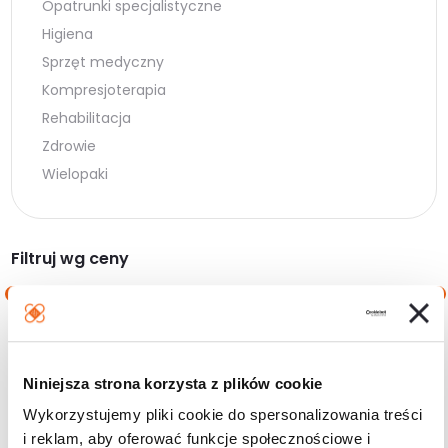
Opatrunki specjalistyczne
Higiena
Sprzęt medyczny
Kompresjoterapia
Rehabilitacja
Zdrowie
Wielopaki
Filtruj wg ceny
Cena
Cena
Cena:
30 zł
—
50 zł
min.
maks.
Niniejsza strona korzysta z plików cookie
Filtruj
Wykorzystujemy pliki cookie do spersonalizowania treści
i reklam, aby oferować funkcje społecznościowe i