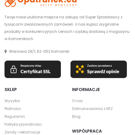
Twoje nowe ulubione miejsce na zakupy od Super Sprzedawcy z
tysiącami zrealizowanych zamówień. U nas kupisz oryginalne
produkty w konkurencyjnych cenach i szybką dostawą z magazynu
w Komornikach.
Wiśniowa 29/1, 62-052 Komorniki
SKLEP
INFORMACJE
Wysyłka
O nas
Płatności
Dofinansowania z NFZ
Regulamin
Blog
Polityka prywatności
WSPÓŁPRACA
Zwroty i reklamacje