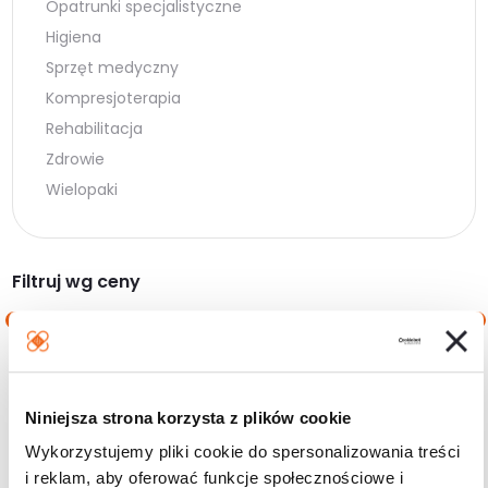
Opatrunki specjalistyczne
Higiena
Sprzęt medyczny
Kompresjoterapia
Rehabilitacja
Zdrowie
Wielopaki
Filtruj wg ceny
Cena
Cena
Cena:
10 zł
—
60 zł
min.
maks.
Niniejsza strona korzysta z plików cookie
Filtruj
Wykorzystujemy pliki cookie do spersonalizowania treści
i reklam, aby oferować funkcje społecznościowe i