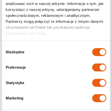
analizować ruch w naszej witrynie. Informacje o tym, jak
korzystasz z naszej witryny, udostępniamy partnerom
Darmowa dostawa
społecznościowym, reklamowym i analitycznym.
od 200zł
Partnerzy mogą połączyć te informacje z innymi danymi
otrzymanymi od Ciebie lub uzyskanymi podczas
korzystania z ich usług.
W
Niezbędne
y
b
ó
Preferencje
r
z
g
Statystyka
o
d
Marketing
y