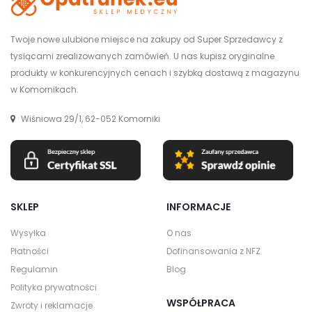
Twoje nowe ulubione miejsce na zakupy od Super Sprzedawcy z
tysiącami zrealizowanych zamówień. U nas kupisz oryginalne
produkty w konkurencyjnych cenach i szybką dostawą z magazynu
w Komornikach.
Wiśniowa 29/1, 62-052 Komorniki
SKLEP
INFORMACJE
Wysyłka
O nas
Płatności
Dofinansowania z NFZ
Regulamin
Blog
Polityka prywatności
WSPÓŁPRACA
Zwroty i reklamacje