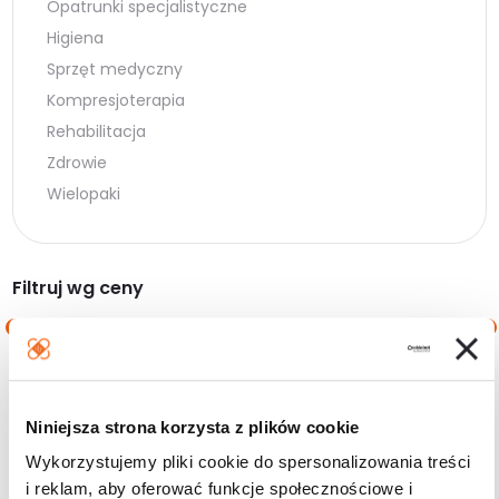
Opatrunki specjalistyczne
Higiena
Sprzęt medyczny
Kompresjoterapia
Rehabilitacja
Zdrowie
Wielopaki
Filtruj wg ceny
Cena
Cena
Cena:
0 zł
—
30 zł
min.
maks.
Niniejsza strona korzysta z plików cookie
Filtruj
Wykorzystujemy pliki cookie do spersonalizowania treści
i reklam, aby oferować funkcje społecznościowe i