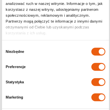
analizować ruch w naszej witrynie. Informacje o tym, jak
korzystasz z naszej witryny, udostępniamy partnerom
Darmowa dostawa
społecznościowym, reklamowym i analitycznym.
od 200zł
Partnerzy mogą połączyć te informacje z innymi danymi
otrzymanymi od Ciebie lub uzyskanymi podczas
korzystania z ich usług.
W
Niezbędne
y
b
ó
Preferencje
r
z
g
Statystyka
o
d
Marketing
y