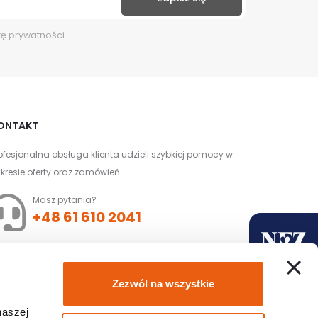
kę prywatności
ONTAKT
ofesjonalna obsługa klienta udzieli szybkiej pomocy w
kresie oferty oraz zamówień.
Masz pytania?
+48 61 610 2041
Złóż zamówienie z
Zezwól na wszystkie
dofinansowaniem
naszej