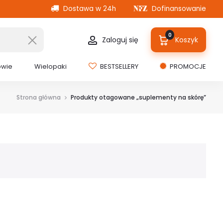
Dostawa w 24h
Dofinansowanie
0
Zaloguj się
Koszyk
owie
Wielopaki
BESTSELLERY
PROMOCJE
Strona główna
Produkty otagowane „suplementy na skórę”