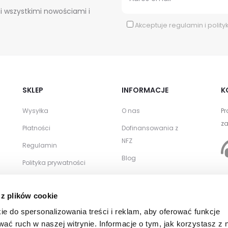
i wszystkimi nowościami i
Akceptuje
regulamin
i
polity
SKLEP
INFORMACJE
K
Wysyłka
O nas
Pr
za
Płatności
Dofinansowania z
NFZ
Regulamin
Blog
Polityka prywatności
Zwroty i reklamacje
WSPÓŁPRACA
 z plików cookie
Kontakt
Zamówienia
ie do spersonalizowania treści i reklam, aby oferować funkcje
hurtowe
wać ruch w naszej witrynie. Informacje o tym, jak korzystasz z 