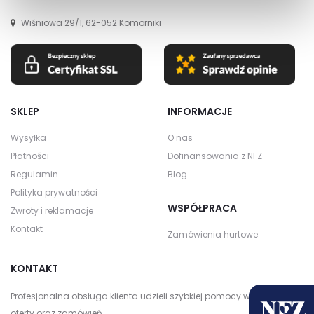
Wiśniowa 29/1, 62-052 Komorniki
SKLEP
INFORMACJE
Wysyłka
O nas
Płatności
Dofinansowania z NFZ
Regulamin
Blog
Polityka prywatności
WSPÓŁPRACA
Zwroty i reklamacje
Kontakt
Zamówienia hurtowe
KONTAKT
Profesjonalna obsługa klienta udzieli szybkiej pomocy w zakresie
oferty oraz zamówień.