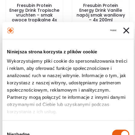
Fresubin Protein
Fresubin Protein
Energy Drink Tropische
Energy Drink Vanille
vruchten – smak
napój smak waniliowy
owoce tropikalne 4x
– 4x 200ml
200ml
32.99
zł
30.99
zł
Darmowa dostawa od
Darmowa dostawa od
200 zł
200 zł
Niniejsza strona korzysta z plików cookie
Wysyłka w ciągu 24h
Wysyłka w ciągu 24h
Magazyn: Dostępny
Magazyn: Dostępny
Wykorzystujemy pliki cookie do spersonalizowania treści
i reklam, aby oferować funkcje społecznościowe i
Dodaj do koszyka
Dodaj do koszyka
analizować ruch w naszej witrynie. Informacje o tym, jak
korzystasz z naszej witryny, udostępniamy partnerom
społecznościowym, reklamowym i analitycznym.
Partnerzy mogą połączyć te informacje z innymi danymi
Kategorie
otrzymanymi od Ciebie lub uzyskanymi podczas
korzystania z ich usług.
Ortopedia
Nietrzymanie moczu
W
Materiały opatrunkowe
Niezbędne