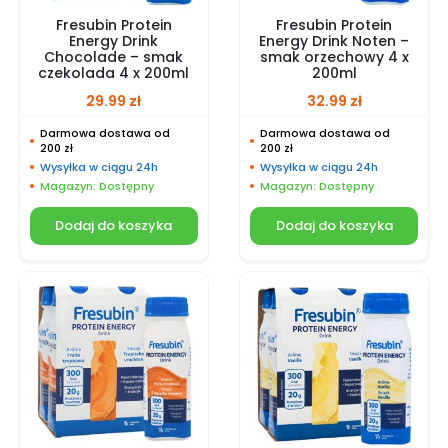
Fresubin Protein
Fresubin Protein
Energy Drink
Energy Drink Noten –
Chocolade – smak
smak orzechowy 4 x
czekolada 4 x 200ml
200ml
29.99
zł
32.99
zł
Darmowa dostawa od
Darmowa dostawa od
200 zł
200 zł
Wysyłka w ciągu 24h
Wysyłka w ciągu 24h
Magazyn: Dostępny
Magazyn: Dostępny
Dodaj do koszyka
Dodaj do koszyka