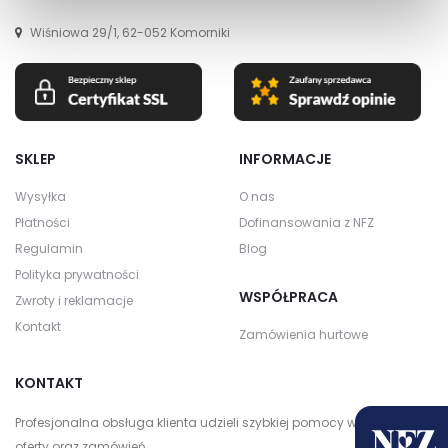
Wiśniowa 29/1, 62-052 Komorniki
SKLEP
INFORMACJE
Wysyłka
O nas
Płatności
Dofinansowania z NFZ
Regulamin
Blog
Polityka prywatności
WSPÓŁPRACA
Zwroty i reklamacje
Kontakt
Zamówienia hurtowe
KONTAKT
Profesjonalna obsługa klienta udzieli szybkiej pomocy w zakresie
oferty oraz zamówień.