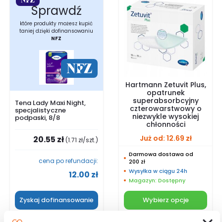
Sprawdź
które produkty możesz kupić
taniej dzięki dofinansowaniu
NFZ
Hartmann Zetuvit Plus,
opatrunek
superabsorbcyjny
Tena Lady Maxi Night,
czterowarstwowy o
specjalistyczne
niezwykle wysokiej
podpaski, 8/8
chłonności
Już od:
12.69
zł
20.55
zł
(
1.71
zł
/szt.)
Darmowa dostawa od
cena po refundacji:
200 zł
Wysyłka w ciągu 24h
12.00
zł
Magazyn: Dostępny
Wybierz opcje
Zyskaj dofinansowanie