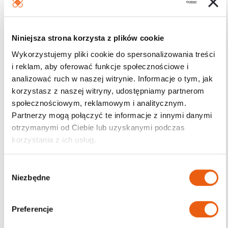
Niniejsza strona korzysta z plików cookie
Wykorzystujemy pliki cookie do spersonalizowania treści
i reklam, aby oferować funkcje społecznościowe i
analizować ruch w naszej witrynie. Informacje o tym, jak
korzystasz z naszej witryny, udostępniamy partnerom
Smith & Nephew
społecznościowym, reklamowym i analitycznym.
Allevyn Gentle Border
Partnerzy mogą połączyć te informacje z innymi danymi
Lite – opatrunek
piankowy sterylny dla
otrzymanymi od Ciebie lub uzyskanymi podczas
skóry wrażliwej
korzystania z ich usług.
Już od:
6.80
zł
Darmowa dostawa od
W
200 zł
Niezbędne
y
Wysyłka w ciągu 24h
Magazyn: Dostępny
b
ó
Preferencje
Wybierz opcje
r