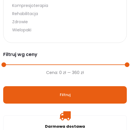
Kompresjoterapia
Rehabilitacja
Zdrowie
Wielopaki
Filtruj wg ceny
Cena
Cena
Cena:
0 zł
—
360 zł
min.
maks.
Filtruj
Darmowa dostawa