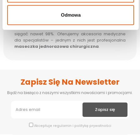
potwierdzające przebycie wymaganych testów
przepuszczalności i szczelności. Kilkuwarstwowe
Odmowa
maseczki dopasowujące się do twarzy dobrze
zabezpieczają przed drobnoustrojami i wirusami.
Bariera ochronna uzyskana za ich pomocą może
sięgać nawet 98%. Oferujemy akcesoria medyczne
dla specjalistów – jednym z nich jest profesjonalna
maseczka jednorazowa chirurgiczna
.
Zapisz Się Na Newsletter
Bądź na bieżąco z naszymi wszystkimi nowościami i promocjami.
Akceptuje
regulamin
i
politykę prywatności