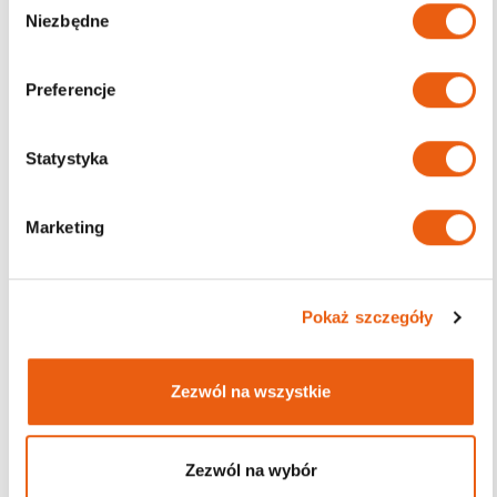
Niezbędne
y
b
ó
Preferencje
r
z
g
Statystyka
o
d
Marketing
y
Pokaż szczegóły
Maseczki ochronne
Zezwól na wszystkie
medyczne
Każda
maseczka jednorazowa chirurgiczna
z
Zezwól na wybór
naszego sklepu posiada niezbędne certyfikaty