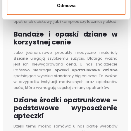
gazę lub kompres – nie powinno się ich stosować
Odmowa
bezpośrednio na uszkodzone tkanki. Dobry
bandaż
dziany
powinien utrzymać zarówno interwencyjny
opatrunek uciskowy, jak i kompres czy leczniczy okład.
Bandaże i opaski dziane w
korzystnej cenie
Jako jednorazowe produkty medyczne materiały
dziane
ulegają szybkiemu zużyciu. Dlatego ważna
jest ich niewygórowana cena. U nas znajdziecie
Państwo niedrogie
opaski opatrunkowe dziane
spełniające wysokie standardy higieniczne. To ważne
w przypadku instytucji medycznych oraz opiekunów
osób, które wymagają częstej zmiany opatrunków.
Dziane środki opatrunkowe –
podstawowe wyposażenie
apteczki
Dzięki temu można zamówić u nas partię wyrobów