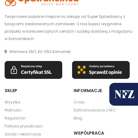
Twoje nowe ulubione miejsce na zakupy od Super Sprzedawcy z
tysiącami zrealizowanych zamówień. U nas kupisz oryginalne
produkty w konkurencyjnych cenach i szybką dostawą z magazynu
w Komornikach.
Wiśniowa 29/1, 62-052 Komorniki
SKLEP
INFORMACJE
Wysyłka
O nas
Płatności
Dofinansowania z NFZ
Regulamin
Blog
Polityka prywatności
WSPÓŁPRACA
Zwroty i reklamacje