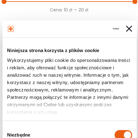
Cena
Cena
Cena:
10 zł
—
20 zł
min.
maks.
Filtruj
Niniejsza strona korzysta z plików cookie
Wykorzystujemy pliki cookie do spersonalizowania treści
Darmowa dostawa
i reklam, aby oferować funkcje społecznościowe i
od 200zł
analizować ruch w naszej witrynie. Informacje o tym, jak
korzystasz z naszej witryny, udostępniamy partnerom
społecznościowym, reklamowym i analitycznym.
Partnerzy mogą połączyć te informacje z innymi danymi
otrzymanymi od Ciebie lub uzyskanymi podczas
korzystania z ich usług.
W
Niezbędne
y