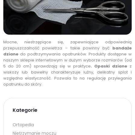
Mocne, niestrzępiące się, zapewniające odpowiednią
przepuszczalność powietrza – takie powinny być
bandaże
dziane
do podtrzymywania opatrunków. Produkty dostępne w
naszym sklepie internetowym w dużym wyborze rozmiarów (od
5 do 20 cm) sprawdzają się w praktyce
. Opaski dziane
z
wiskozy lub bawełny charakteryzuje luźny, delikatny splot i
względna elastyczność. Pozwala to na regulację przylegania
opatrunku do skóry.
Kategorie
Ortopedia
Nietrzymanie moczu