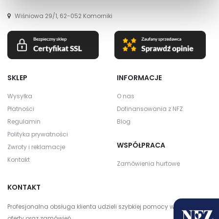
Wiśniowa 29/1, 62-052 Komorniki
SKLEP
INFORMACJE
Wysyłka
O nas
Płatności
Dofinansowania z NFZ
Regulamin
Blog
Polityka prywatności
WSPÓŁPRACA
Zwroty i reklamacje
Kontakt
Zamówienia hurtowe
KONTAKT
Profesjonalna obsługa klienta udzieli szybkiej pomocy w zakresie
oferty oraz zamówień.