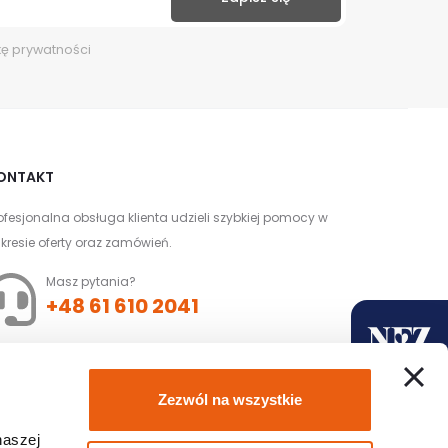
kę prywatności
ONTAKT
ofesjonalna obsługa klienta udzieli szybkiej pomocy w
kresie oferty oraz zamówień.
Masz pytania?
+48 61 610 2041
Złóż zamówienie z
Zezwól na wszystkie
dofinansowaniem
naszej