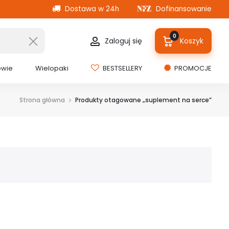
Dostawa w 24h
Dofinansowanie
0
Zaloguj się
Koszyk
owie
Wielopaki
BESTSELLERY
PROMOCJE
Strona główna
Produkty otagowane „suplement na serce”