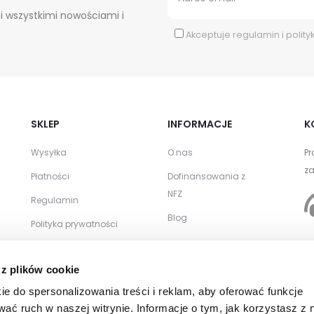
i wszystkimi nowościami i
Akceptuje
regulamin
i
polity
SKLEP
INFORMACJE
K
Wysyłka
O nas
Pr
za
Płatności
Dofinansowania z
NFZ
Regulamin
Blog
Polityka prywatności
Zwroty i reklamacje
WSPÓŁPRACA
 z plików cookie
Kontakt
Zamówienia
ie do spersonalizowania treści i reklam, aby oferować funkcje
hurtowe
wać ruch w naszej witrynie. Informacje o tym, jak korzystasz z 