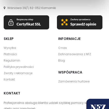
Wiśniowa 29/1, 62-052 Komorniki
SKLEP
INFORMACJE
Wysyłka
O nas
Płatności
Dofinansowania z NFZ
Regulamin
Blog
Polityka prywatności
WSPÓŁPRACA
Zwroty i reklamacje
Kontakt
Zamówienia hurtowe
KONTAKT
Profesjonalna obsługa klienta udzieli szybkiej pomocy w zakresie
oferty oraz zamówień.