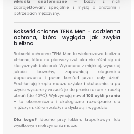
wkładki anatomiczne
– każdy z nich
zaprojektowany specjalnie z myślą o anatomii i
potrzebach mężczyzny.
Bokserki chłonne TENA Men – codzienna
ochrona, która wygląda jak zwykła
bielizna
Bokserki ochronne TENA Men to wielorazowa bielizna
chłonna, która na pierwszy rzut oka nie różni się od
klasycznych bokserek. Wykonane z miękkiej, wysokiej
jakości bawełny, zapewniają eleganckie
dopasowanie i pełen komfort przez cały dzień.
Pochłaniają krople moczu szybko i skutecznie, a po
użyciu wystarczy wrzucić je do prania razem z resztą
ubrań (do 40°C). Wytrzymują nawet
100 cykli prania
– to ekonomiczne i ekologiczne rozwiązanie dla
mężczyzn, którym zależy na dyskrecji i wygodzie.
Dla kogo?
Idealne przy lekkim, kropelkowym lub
wysiłkowym nietrzymaniu moczu.