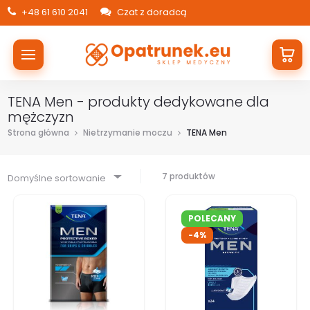
+48 61 610 2041
Czat z doradcą
TENA Men - produkty dedykowane dla
mężczyzn
Strona główna
Nietrzymanie moczu
TENA Men
7 produktów
Domyślne sortowanie
POLECANY
-4%