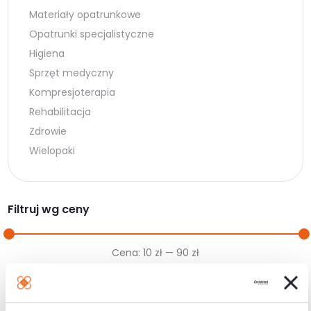
Materiały opatrunkowe
Opatrunki specjalistyczne
Higiena
Sprzęt medyczny
Kompresjoterapia
Rehabilitacja
Zdrowie
Wielopaki
Filtruj wg ceny
Cena
Cena
Cena:
10 zł
—
90 zł
min.
maks.
Filtruj