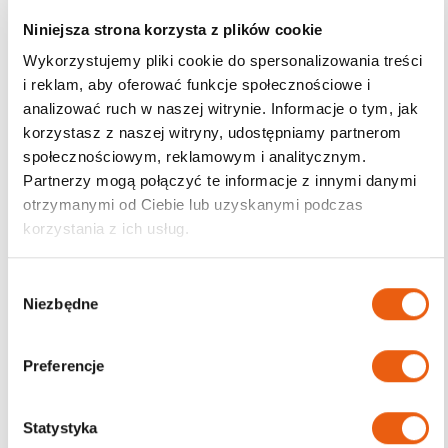
Niniejsza strona korzysta z plików cookie
Wykorzystujemy pliki cookie do spersonalizowania treści
i reklam, aby oferować funkcje społecznościowe i
Darmowa dostawa
analizować ruch w naszej witrynie. Informacje o tym, jak
od 200zł
korzystasz z naszej witryny, udostępniamy partnerom
społecznościowym, reklamowym i analitycznym.
Partnerzy mogą połączyć te informacje z innymi danymi
otrzymanymi od Ciebie lub uzyskanymi podczas
korzystania z ich usług.
W
Niezbędne
y
b
ó
Preferencje
r
z
g
Statystyka