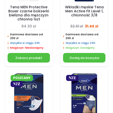
Tena MEN Protective
Wkładki męskie Tena
Boxer czarne bokserki
Men Active Fit Level 1,
bielizna dla mężczyzn
chłonność 3/8
chłonna 1szt
Original price w
Current 
84.30
zł
32.61
zł
31.40
zł
Darmowa dostawa od
Darmowa dostawa od
200 zł
200 zł
Wysyłka w ciągu 24h
Wysyłka w ciągu 24h
Magazyn: Niedostępny
Magazyn: Dostępny
Zobacz produkt
Dodaj do koszyka
POLECANY