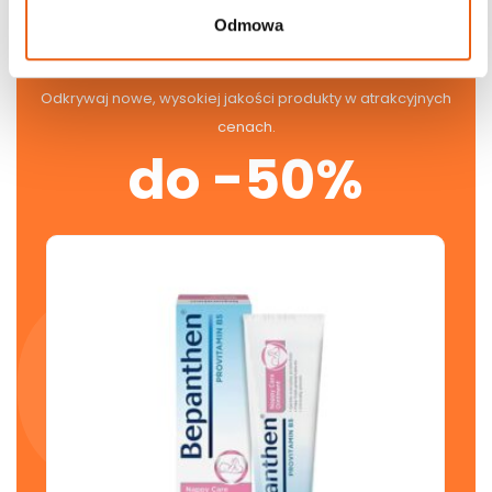
Odmowa
Produkty dnia
Odkrywaj nowe, wysokiej jakości produkty w atrakcyjnych
cenach.
do -50%