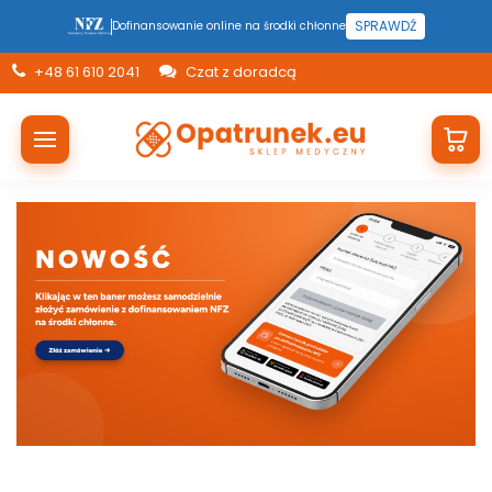
SPRAWDŹ
Dofinansowanie online na środki chłonne
+48 61 610 2041
Czat z doradcą