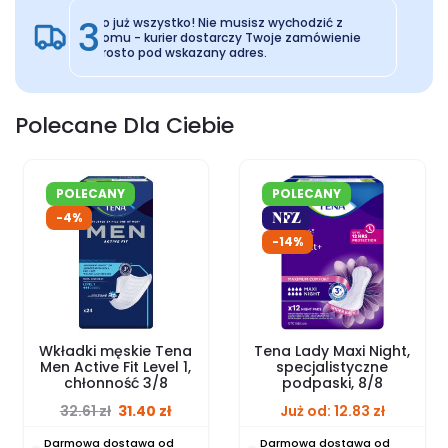
3
To już wszystko! Nie musisz wychodzić z
domu - kurier dostarczy Twoje zamówienie
prosto pod wskazany adres.
Polecane Dla Ciebie
POLECANY
POLECANY
-4%
-14%
Wkładki męskie Tena
Tena Lady Maxi Night,
Men Active Fit Level 1,
specjalistyczne
chłonność 3/8
podpaski, 8/8
Original price was: 32.61 zł.
Current price is: 31.40 zł.
32.61
zł
31.40
zł
Już od:
12.83
zł
Darmowa dostawa od
Darmowa dostawa od