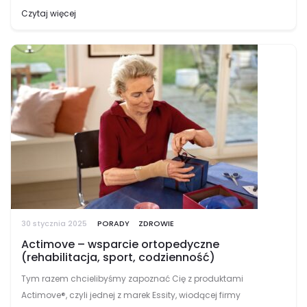
wspomaga prawidłowe przyjmowanie leków wziewnych w
Czytaj więcej
terapii chorób układu oddechowego. Spejsery są używane w
połączeniu z…
30 stycznia 2025
PORADY
ZDROWIE
Actimove – wsparcie ortopedyczne
(rehabilitacja, sport, codzienność)
Tym razem chcielibyśmy zapoznać Cię z produktami
Actimove®, czyli jednej z marek Essity, wiodącej firmy