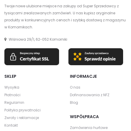
Twoje nowe ulubione miejsce na zakupy od Super Sprzedawcy z
tysiącami zrealizowanych zamówień. U nas kupisz oryginalne
produkty w konkurencyjnych cenach i szybką dostawą z magazynu
w Komornikach.
Wiśniowa 29/1, 62-052 Komorniki
SKLEP
INFORMACJE
Wysyłka
O nas
Płatności
Dofinansowania z NFZ
Regulamin
Blog
Polityka prywatności
WSPÓŁPRACA
Zwroty i reklamacje
Kontakt
Zamówienia hurtowe