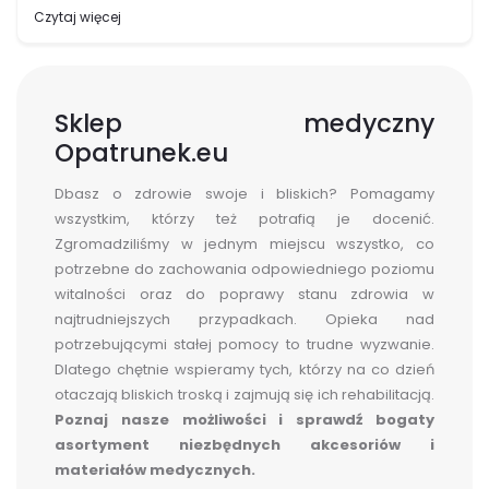
pojawia się infekcja, należy wprowadzić odpowiedni rodzaj
Czytaj więcej
leczenia. Na szczęście istnieje wiele…
Sklep medyczny
Opatrunek.eu
Dbasz o zdrowie swoje i bliskich? Pomagamy
wszystkim, którzy też potrafią je docenić.
Zgromadziliśmy w jednym miejscu wszystko, co
potrzebne do zachowania odpowiedniego poziomu
witalności oraz do poprawy stanu zdrowia w
najtrudniejszych przypadkach. Opieka nad
potrzebującymi stałej pomocy to trudne wyzwanie.
Dlatego chętnie wspieramy tych, którzy na co dzień
otaczają bliskich troską i zajmują się ich rehabilitacją.
Poznaj nasze możliwości i sprawdź bogaty
asortyment niezbędnych akcesoriów i
materiałów medycznych.