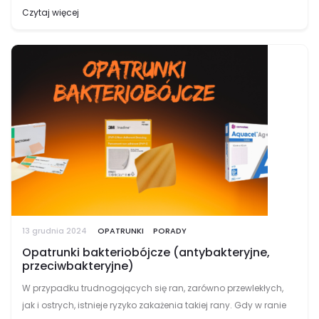
zajmującej się higieną i zdrowiem. Actimove® to nowoczesne
Czytaj więcej
produkty ortopedyczne przeznaczone dla osób borykających
się…
13 grudnia 2024
OPATRUNKI
PORADY
Opatrunki bakteriobójcze (antybakteryjne,
przeciwbakteryjne)
W przypadku trudnogojących się ran, zarówno przewlekłych,
jak i ostrych, istnieje ryzyko zakażenia takiej rany. Gdy w ranie