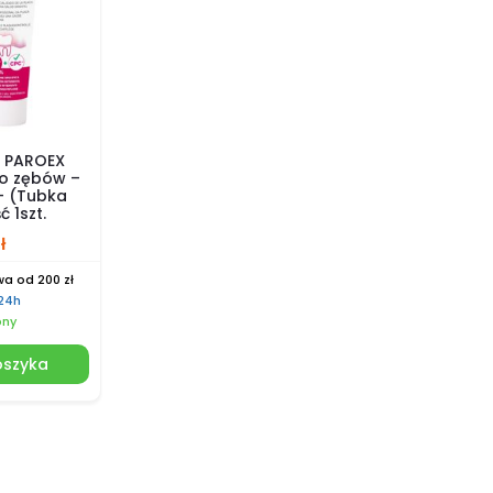
 PAROEX
o zębów –
 – (Tubka
ć 1szt.
ł
a od 200 zł
 24h
pny
oszyka