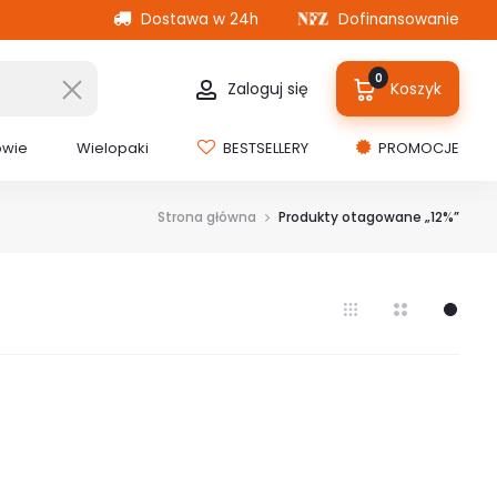
Dostawa w 24h
Dofinansowanie
0
Zaloguj się
Koszyk
owie
Wielopaki
BESTSELLERY
PROMOCJE
Strona główna
Produkty otagowane „12%”