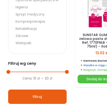
Opatrunki specjalistyczne
Higiena
Sprzęt medyczny
Kompresjoterapia
Rehabilitacja
SUNSTAR GUM
Zdrowie
żelowa pasta d
Ref. 1770FNLB
Wielopaki
75ml) – Iloś
13.02
z
Darmowa dostaw
Filtruj wg ceny
Wysyłka w ciągu
Magazyn: Dostę
Cena
Cena
Cena:
10 zł
—
20 zł
Dodaj do k
min.
maks.
Filtruj