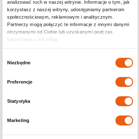
analizować ruch w naszej witrynie. Informacje o tym, jak
korzystasz z naszej witryny, udostępniamy partnerom
Darmowa dostawa
społecznościowym, reklamowym i analitycznym.
od 200zł
Partnerzy mogą połączyć te informacje z innymi danymi
otrzymanymi od Ciebie lub uzyskanymi podczas
korzystania z ich usług.
W
Niezbędne
y
b
ó
Preferencje
r
z
g
Statystyka
o
d
Marketing
y