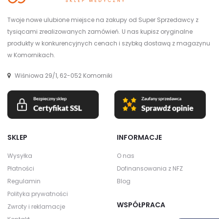
Twoje nowe ulubione miejsce na zakupy od Super Sprzedawcy z
tysiącami zrealizowanych zamówień. U nas kupisz oryginalne
produkty w konkurencyjnych cenach i szybką dostawą z magazynu
w Komornikach.
Wiśniowa 29/1, 62-052 Komorniki
SKLEP
INFORMACJE
Wysyłka
O nas
Płatności
Dofinansowania z NFZ
Regulamin
Blog
Polityka prywatności
WSPÓŁPRACA
Zwroty i reklamacje