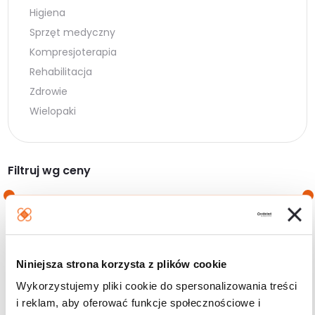
Higiena
Sprzęt medyczny
Kompresjoterapia
Rehabilitacja
Zdrowie
Wielopaki
Filtruj wg ceny
Cena
Cena
Cena:
0 zł
—
30 zł
min.
maks.
Niniejsza strona korzysta z plików cookie
Filtruj
Wykorzystujemy pliki cookie do spersonalizowania treści
i reklam, aby oferować funkcje społecznościowe i