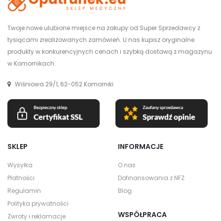
Twoje nowe ulubione miejsce na zakupy od Super Sprzedawcy z
tysiącami zrealizowanych zamówień. U nas kupisz oryginalne
produkty w konkurencyjnych cenach i szybką dostawą z magazynu
w Komornikach.
Wiśniowa 29/1, 62-052 Komorniki
SKLEP
INFORMACJE
Wysyłka
O nas
Płatności
Dofinansowania z NFZ
Regulamin
Blog
Polityka prywatności
WSPÓŁPRACA
Zwroty i reklamacje