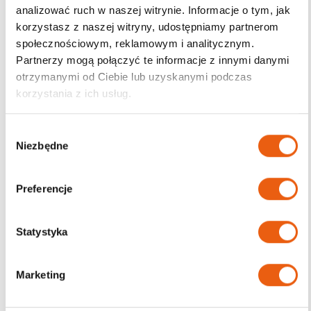
analizować ruch w naszej witrynie. Informacje o tym, jak
korzystasz z naszej witryny, udostępniamy partnerom
Darmowa dostawa
społecznościowym, reklamowym i analitycznym.
od 200zł
Partnerzy mogą połączyć te informacje z innymi danymi
otrzymanymi od Ciebie lub uzyskanymi podczas
korzystania z ich usług.
W
Niezbędne
y
b
ó
Preferencje
r
z
g
Statystyka
o
d
Marketing
y