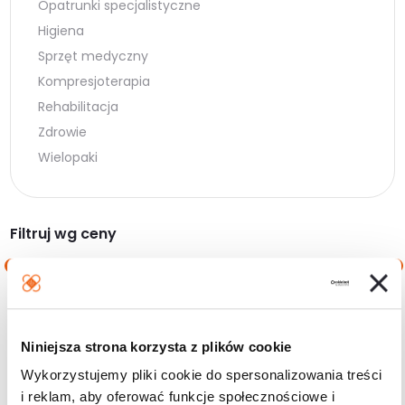
Opatrunki specjalistyczne
Higiena
Sprzęt medyczny
Kompresjoterapia
Rehabilitacja
Zdrowie
Wielopaki
Filtruj wg ceny
Cena
Cena
Cena:
10 zł
—
20 zł
min.
maks.
Niniejsza strona korzysta z plików cookie
Filtruj
Wykorzystujemy pliki cookie do spersonalizowania treści
i reklam, aby oferować funkcje społecznościowe i