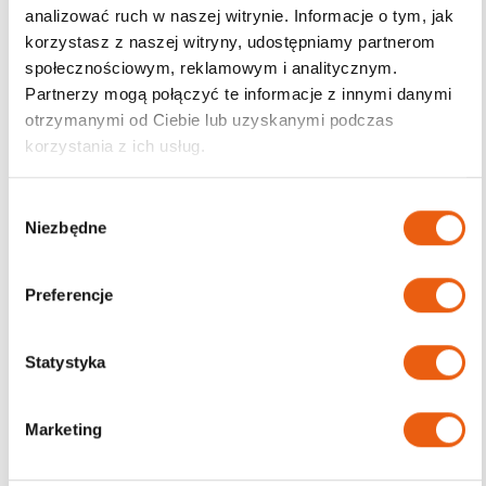
analizować ruch w naszej witrynie. Informacje o tym, jak
korzystasz z naszej witryny, udostępniamy partnerom
Darmowa dostawa
społecznościowym, reklamowym i analitycznym.
od 200zł
Partnerzy mogą połączyć te informacje z innymi danymi
otrzymanymi od Ciebie lub uzyskanymi podczas
korzystania z ich usług.
W
Niezbędne
y
b
ó
Preferencje
r
z
g
Statystyka
o
d
Marketing
y