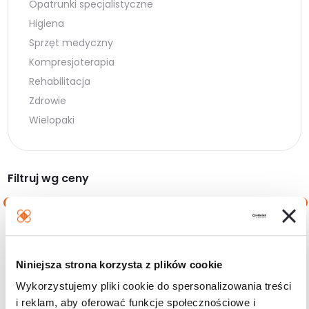
Opatrunki specjalistyczne
Higiena
Sprzęt medyczny
Kompresjoterapia
Rehabilitacja
Zdrowie
Wielopaki
Filtruj wg ceny
Cena
Cena
Cena:
20 zł
—
560 zł
min.
maks.
Niniejsza strona korzysta z plików cookie
Filtruj
Wykorzystujemy pliki cookie do spersonalizowania treści
i reklam, aby oferować funkcje społecznościowe i