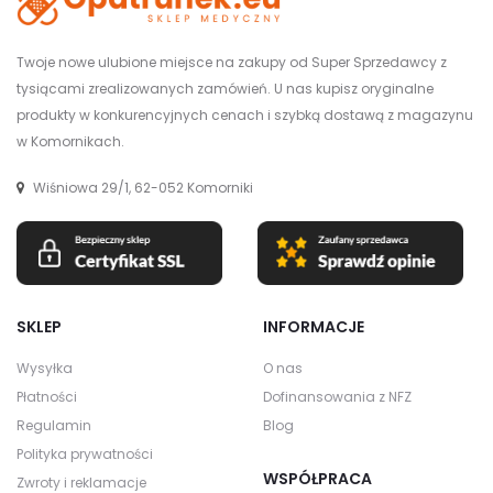
Twoje nowe ulubione miejsce na zakupy od Super Sprzedawcy z
tysiącami zrealizowanych zamówień. U nas kupisz oryginalne
produkty w konkurencyjnych cenach i szybką dostawą z magazynu
w Komornikach.
Wiśniowa 29/1, 62-052 Komorniki
SKLEP
INFORMACJE
Wysyłka
O nas
Płatności
Dofinansowania z NFZ
Regulamin
Blog
Polityka prywatności
WSPÓŁPRACA
Zwroty i reklamacje