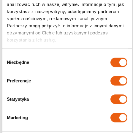
analizować ruch w naszej witrynie. Informacje o tym, jak
korzystasz z naszej witryny, udostępniamy partnerom
Darmowa dostawa
społecznościowym, reklamowym i analitycznym.
od 200zł
Partnerzy mogą połączyć te informacje z innymi danymi
otrzymanymi od Ciebie lub uzyskanymi podczas
korzystania z ich usług.
W
Niezbędne
y
b
ó
Preferencje
r
z
g
Statystyka
o
d
Marketing
y