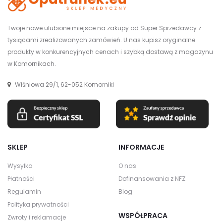
Twoje nowe ulubione miejsce na zakupy od Super Sprzedawcy z
tysiącami zrealizowanych zamówień. U nas kupisz oryginalne
produkty w konkurencyjnych cenach i szybką dostawą z magazynu
w Komornikach.
Wiśniowa 29/1, 62-052 Komorniki
SKLEP
INFORMACJE
Wysyłka
O nas
Płatności
Dofinansowania z NFZ
Regulamin
Blog
Polityka prywatności
WSPÓŁPRACA
Zwroty i reklamacje