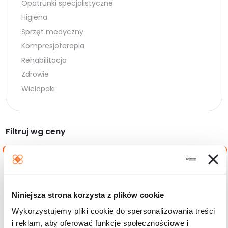
Opatrunki specjalistyczne
Higiena
Sprzęt medyczny
Kompresjoterapia
Rehabilitacja
Zdrowie
Wielopaki
Filtruj wg ceny
Cena
Cena
Cena:
20 zł
—
560 zł
min.
maks.
Niniejsza strona korzysta z plików cookie
Filtruj
Wykorzystujemy pliki cookie do spersonalizowania treści
i reklam, aby oferować funkcje społecznościowe i