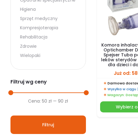
Opatrunki specjalistyczne
Higiena
Sprzęt medyczny
Kompresjoterapia
Rehabilitacja
Komora inhalacy
Zdrowie
Optichamber 
Spejser Tuba 
Wielopaki
leków sterydów
dla dzieci i d
Już od:
58
Filtruj wg ceny
Darmowa dostaw
Wysyłka w ciągu
Magazyn: Dostę
Cena
Cena
Cena:
50 zł
—
90 zł
Wybierz o
min.
maks.
Filtruj