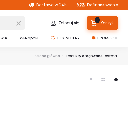
Dostawa w 24h
Dofinansowanie
0
Zaloguj się
Koszyk
owie
Wielopaki
BESTSELLERY
PROMOCJE
Strona główna
Produkty otagowane „astma”