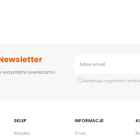
 Newsletter
i wszystkimi nowościami i
Akceptuje
regulamin
i
polity
SKLEP
INFORMACJE
K
Wysyłka
O nas
Pr