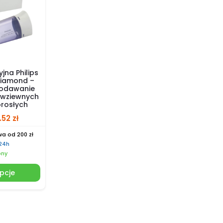
jna Philips
Diamond –
podawanie
 wziewnych
orosłych
.52
zł
a od 200 zł
 24h
pny
pcje