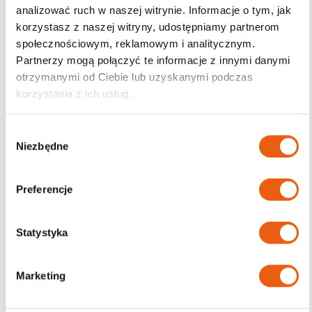
analizować ruch w naszej witrynie. Informacje o tym, jak
korzystasz z naszej witryny, udostępniamy partnerom
Darmowa dostawa
społecznościowym, reklamowym i analitycznym.
od 200zł
Partnerzy mogą połączyć te informacje z innymi danymi
otrzymanymi od Ciebie lub uzyskanymi podczas
korzystania z ich usług.
W
Niezbędne
y
b
ó
Preferencje
r
z
g
Statystyka
o
d
Marketing
y