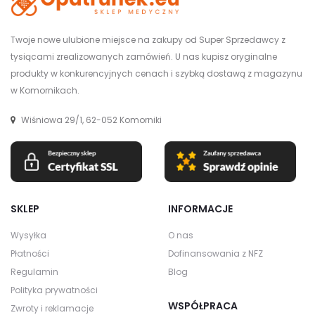
Twoje nowe ulubione miejsce na zakupy od Super Sprzedawcy z
tysiącami zrealizowanych zamówień. U nas kupisz oryginalne
produkty w konkurencyjnych cenach i szybką dostawą z magazynu
w Komornikach.
Wiśniowa 29/1, 62-052 Komorniki
SKLEP
INFORMACJE
Wysyłka
O nas
Płatności
Dofinansowania z NFZ
Regulamin
Blog
Polityka prywatności
WSPÓŁPRACA
Zwroty i reklamacje