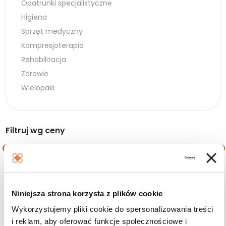
Opatrunki specjalistyczne
Higiena
Sprzęt medyczny
Kompresjoterapia
Rehabilitacja
Zdrowie
Wielopaki
Filtruj wg ceny
Cena
Cena
Cena:
0 zł
—
40 zł
min.
maks.
Niniejsza strona korzysta z plików cookie
Filtruj
Wykorzystujemy pliki cookie do spersonalizowania treści
i reklam, aby oferować funkcje społecznościowe i