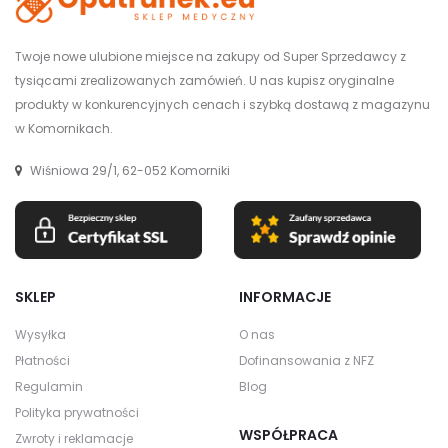
Twoje nowe ulubione miejsce na zakupy od Super Sprzedawcy z
tysiącami zrealizowanych zamówień. U nas kupisz oryginalne
produkty w konkurencyjnych cenach i szybką dostawą z magazynu
w Komornikach.
Wiśniowa 29/1, 62-052 Komorniki
SKLEP
INFORMACJE
Wysyłka
O nas
Płatności
Dofinansowania z NFZ
Regulamin
Blog
Polityka prywatności
WSPÓŁPRACA
Zwroty i reklamacje