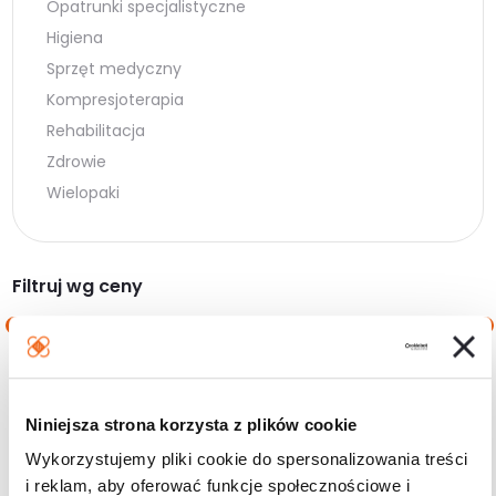
Opatrunki specjalistyczne
Higiena
Sprzęt medyczny
Kompresjoterapia
Rehabilitacja
Zdrowie
Wielopaki
Filtruj wg ceny
Cena
Cena
Cena:
20 zł
—
40 zł
min.
maks.
Niniejsza strona korzysta z plików cookie
Filtruj
Wykorzystujemy pliki cookie do spersonalizowania treści
i reklam, aby oferować funkcje społecznościowe i