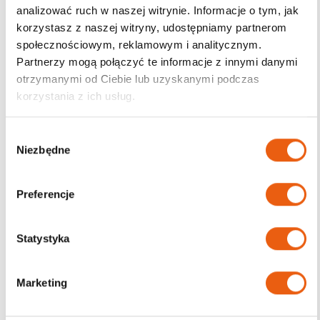
analizować ruch w naszej witrynie. Informacje o tym, jak
korzystasz z naszej witryny, udostępniamy partnerom
Darmowa dostawa
społecznościowym, reklamowym i analitycznym.
od 200zł
Partnerzy mogą połączyć te informacje z innymi danymi
otrzymanymi od Ciebie lub uzyskanymi podczas
korzystania z ich usług.
W
Niezbędne
y
b
ó
Preferencje
r
z
g
Statystyka
o
d
Marketing
y