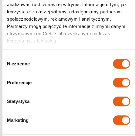
analizować ruch w naszej witrynie. Informacje o tym, jak
korzystasz z naszej witryny, udostępniamy partnerom
Darmowa dostawa
społecznościowym, reklamowym i analitycznym.
od 200zł
Partnerzy mogą połączyć te informacje z innymi danymi
otrzymanymi od Ciebie lub uzyskanymi podczas
korzystania z ich usług.
W
Niezbędne
y
b
ó
Preferencje
r
z
g
Statystyka
o
d
Marketing
y