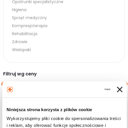
Opatrunki specjalistyczne
Higiena
Sprzęt medyczny
Kompresjoterapia
Rehabilitacja
Zdrowie
Wielopaki
Filtruj wg ceny
Cena
Cena
Cena:
90 zł
—
100 zł
min.
maks.
Niniejsza strona korzysta z plików cookie
Filtruj
Wykorzystujemy pliki cookie do spersonalizowania treści
i reklam, aby oferować funkcje społecznościowe i