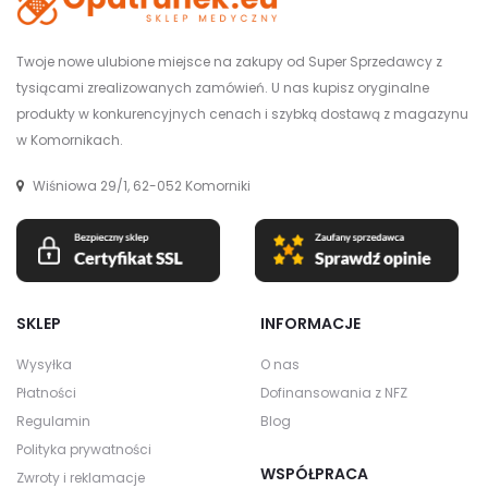
Twoje nowe ulubione miejsce na zakupy od Super Sprzedawcy z
tysiącami zrealizowanych zamówień. U nas kupisz oryginalne
produkty w konkurencyjnych cenach i szybką dostawą z magazynu
w Komornikach.
Wiśniowa 29/1, 62-052 Komorniki
SKLEP
INFORMACJE
Wysyłka
O nas
Płatności
Dofinansowania z NFZ
Regulamin
Blog
Polityka prywatności
WSPÓŁPRACA
Zwroty i reklamacje