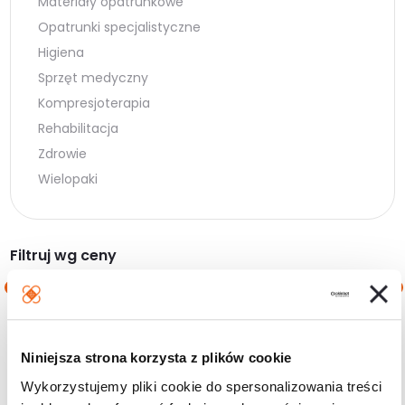
Materiały opatrunkowe
Opatrunki specjalistyczne
Higiena
Sprzęt medyczny
Kompresjoterapia
Rehabilitacja
Zdrowie
Wielopaki
Filtruj wg ceny
Cena
Cena
Cena:
0 zł
—
10 zł
min.
maks.
Niniejsza strona korzysta z plików cookie
Filtruj
Wykorzystujemy pliki cookie do spersonalizowania treści