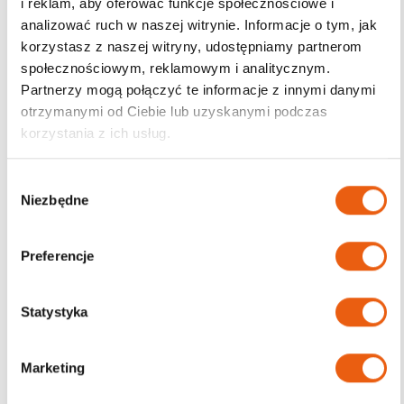
i reklam, aby oferować funkcje społecznościowe i
analizować ruch w naszej witrynie. Informacje o tym, jak
korzystasz z naszej witryny, udostępniamy partnerom
społecznościowym, reklamowym i analitycznym.
Darmowa dostawa
Partnerzy mogą połączyć te informacje z innymi danymi
od 200zł
otrzymanymi od Ciebie lub uzyskanymi podczas
korzystania z ich usług.
W
Niezbędne
y
b
ó
Preferencje
r
z
g
Statystyka
o
d
Marketing
y