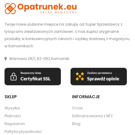
Twoje nowe ulubione miejsce na zakupy od Super Sprzedawcy z
tysiącami zrealizowanych zamówień. U nas kupisz oryginalne
produkty w konkurencyjnych cenach i szybką dostawą z magazynu
w Komornikach.
Wiśniowa 29/1, 62-052 Komorniki
SKLEP
INFORMACJE
Wysyłka
O nas
Płatności
Dofinansowania z NFZ
Regulamin
Blog
Polityka prywatności