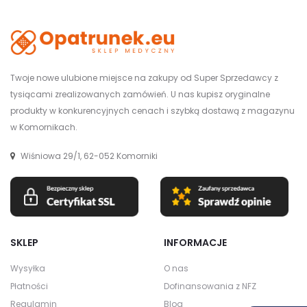
Twoje nowe ulubione miejsce na zakupy od Super Sprzedawcy z
tysiącami zrealizowanych zamówień. U nas kupisz oryginalne
produkty w konkurencyjnych cenach i szybką dostawą z magazynu
w Komornikach.
Wiśniowa 29/1, 62-052 Komorniki
SKLEP
INFORMACJE
Wysyłka
O nas
Płatności
Dofinansowania z NFZ
Regulamin
Blog