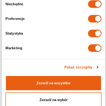
Filtruj
Niezbędne
y
b
ó
Preferencje
r
Darmowa dostawa
z
od 200zł
g
Statystyka
o
d
Marketing
y
Pokaż szczegóły
Zezwól na wszystkie
Zezwól na wybór