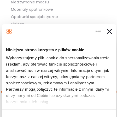
Nietrzymanie moczu
Materiały opatrunkowe
Opatrunki specjalistyczne
Higiena
Sprzęt medyczny
Kompresjoterapia
Rehabilitacja
Niniejsza strona korzysta z plików cookie
Zdrowie
Wykorzystujemy pliki cookie do spersonalizowania treści
Wielopaki
i reklam, aby oferować funkcje społecznościowe i
analizować ruch w naszej witrynie. Informacje o tym, jak
korzystasz z naszej witryny, udostępniamy partnerom
Filtruj wg ceny
społecznościowym, reklamowym i analitycznym.
Partnerzy mogą połączyć te informacje z innymi danymi
otrzymanymi od Ciebie lub uzyskanymi podczas
Cena
Cena
Cena:
0 zł
—
300 zł
korzystania z ich usług.
min.
maks.
W