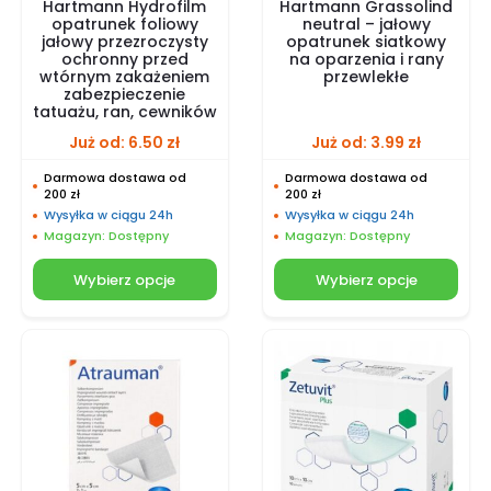
Hartmann Hydrofilm
Hartmann Grassolind
opatrunek foliowy
neutral – jałowy
jałowy przezroczysty
opatrunek siatkowy
ochronny przed
na oparzenia i rany
wtórnym zakażeniem
przewlekłe
zabezpieczenie
tatuażu, ran, cewników
Już od:
6.50
zł
Już od:
3.99
zł
Darmowa dostawa od
Darmowa dostawa od
200 zł
200 zł
Wysyłka w ciągu 24h
Wysyłka w ciągu 24h
Magazyn: Dostępny
Magazyn: Dostępny
Wybierz opcje
Wybierz opcje