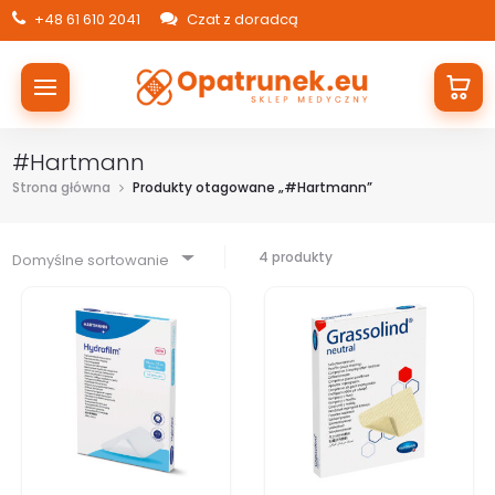
+48 61 610 2041
Czat z doradcą
#Hartmann
Strona główna
Produkty otagowane „#Hartmann”
4 produkty
Domyślne sortowanie