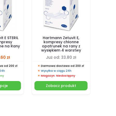
t E STERIL
Hartmann Zetuvit E,
mpresy
kompresy chłonne
ne na Rany
opatrunek na rany z
wysiękiem 4 warstwy
.60
zł
Już od:
33.80
zł
a od 200 zł
Darmowa dostawa od 200 zł
 24h
Wysyłka w ciągu 24h
pny
Magazyn: Niedostępny
pcje
Zobacz produkt