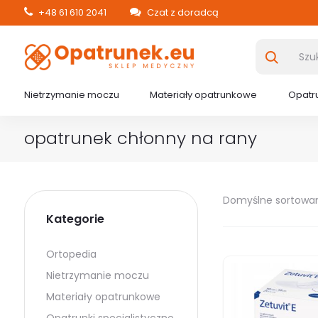
+48 61 610 2041
Czat z doradcą
Nietrzymanie moczu
Materiały opatrunkowe
Opatru
opatrunek chłonny na rany
Domyślne sortowa
Kategorie
Ortopedia
Nietrzymanie moczu
Materiały opatrunkowe