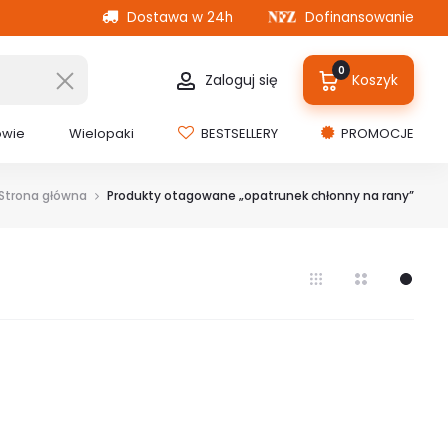
Dostawa w 24h
Dofinansowanie
0
Zaloguj się
Koszyk
owie
Wielopaki
BESTSELLERY
PROMOCJE
Strona główna
Produkty otagowane „opatrunek chłonny na rany”