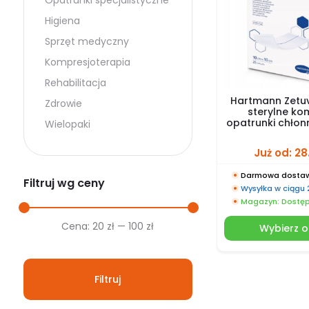
Opatrunki specjalistyczne
Higiena
Sprzęt medyczny
Kompresjoterapia
Rehabilitacja
Hartmann Zetuvi
Zdrowie
sterylne ko
opatrunki chłon
Wielopaki
Już od:
28
Darmowa dostaw
Filtruj wg ceny
Wysyłka w ciągu
Magazyn: Dostę
Cena
Cena
Cena:
20 zł
—
100 zł
Wybierz o
min.
maks.
Filtruj