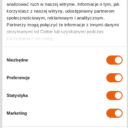
analizować ruch w naszej witrynie. Informacje o tym, jak
korzystasz z naszej witryny, udostępniamy partnerom
Darmowa dostawa
społecznościowym, reklamowym i analitycznym.
od 200zł
Partnerzy mogą połączyć te informacje z innymi danymi
otrzymanymi od Ciebie lub uzyskanymi podczas
korzystania z ich usług.
W
Niezbędne
y
b
ó
Preferencje
r
z
g
Statystyka
o
d
Marketing
y