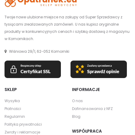
Twoje nowe ulubione miejsce na zakupy od Super Sprzedawcy z
tysiącami zrealizowanych zamówień. U nas kupisz oryginalne
produkty w konkurencyjnych cenach i szybką dostawą z magazynu
w Komornikach.
Wiśniowa 29/1, 62-052 Komorniki
SKLEP
INFORMACJE
Wysyłka
O nas
Płatności
Dofinansowania z NFZ
Regulamin
Blog
Polityka prywatności
WSPÓŁPRACA
Zwroty i reklamacje