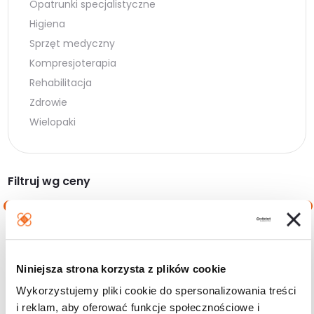
Opatrunki specjalistyczne
Higiena
Sprzęt medyczny
Kompresjoterapia
Rehabilitacja
Zdrowie
Wielopaki
Filtruj wg ceny
Cena
Cena
Cena:
0 zł
—
100 zł
min.
maks.
Niniejsza strona korzysta z plików cookie
Filtruj
Wykorzystujemy pliki cookie do spersonalizowania treści
i reklam, aby oferować funkcje społecznościowe i