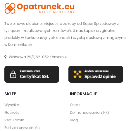
Twoje nowe ulubione miejsce na zakupy od Super Sprzedawcy z
tysiącami zrealizowanych zamówień. U nas kupisz oryginalne
produkty w konkurencyjnych cenach i szybką dostawą z magazynu
w Komornikach.
Wiśniowa 29/1, 62-052 Komorniki
SKLEP
INFORMACJE
Wysyłka
O nas
Płatności
Dofinansowania z NFZ
Regulamin
Blog
Polityka prywatności