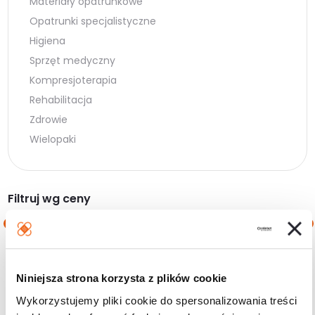
Materiały opatrunkowe
Opatrunki specjalistyczne
Higiena
Sprzęt medyczny
Kompresjoterapia
Rehabilitacja
Zdrowie
Wielopaki
Filtruj wg ceny
Cena
Cena
Cena:
30 zł
—
460 zł
min.
maks.
Niniejsza strona korzysta z plików cookie
Filtruj
Wykorzystujemy pliki cookie do spersonalizowania treści