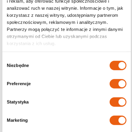
i reklam, aby oferować funkcje społecznościowe i
analizować ruch w naszej witrynie. Informacje o tym, jak
korzystasz z naszej witryny, udostępniamy partnerom
społecznościowym, reklamowym i analitycznym.
Darmowa dostawa
Partnerzy mogą połączyć te informacje z innymi danymi
od 200zł
otrzymanymi od Ciebie lub uzyskanymi podczas
korzystania z ich usług.
W
Niezbędne
y
b
ó
Preferencje
r
z
g
Statystyka
o
d
Marketing
y