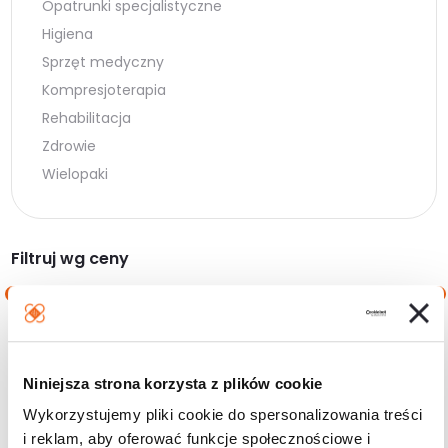
Opatrunki specjalistyczne
Higiena
Sprzęt medyczny
Kompresjoterapia
Rehabilitacja
Zdrowie
Wielopaki
Filtruj wg ceny
Cena
Cena
Cena:
0 zł
—
10 zł
min.
maks.
Niniejsza strona korzysta z plików cookie
Filtruj
Wykorzystujemy pliki cookie do spersonalizowania treści
i reklam, aby oferować funkcje społecznościowe i