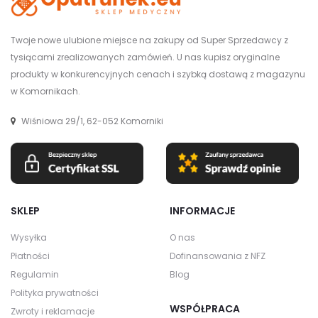
Twoje nowe ulubione miejsce na zakupy od Super Sprzedawcy z
tysiącami zrealizowanych zamówień. U nas kupisz oryginalne
produkty w konkurencyjnych cenach i szybką dostawą z magazynu
w Komornikach.
Wiśniowa 29/1, 62-052 Komorniki
SKLEP
INFORMACJE
Wysyłka
O nas
Płatności
Dofinansowania z NFZ
Regulamin
Blog
Polityka prywatności
WSPÓŁPRACA
Zwroty i reklamacje