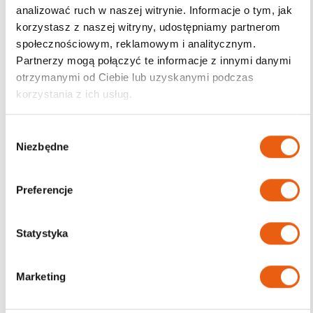
analizować ruch w naszej witrynie. Informacje o tym, jak
korzystasz z naszej witryny, udostępniamy partnerom
Darmowa dostawa
społecznościowym, reklamowym i analitycznym.
od 200zł
Partnerzy mogą połączyć te informacje z innymi danymi
otrzymanymi od Ciebie lub uzyskanymi podczas
korzystania z ich usług.
W
Niezbędne
y
b
ó
Preferencje
r
z
g
Statystyka
o
d
Marketing
y