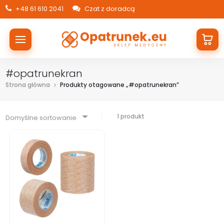
+48 61 610 2041
Czat z doradcą
#opatrunekran
Strona główna
Produkty otagowane „#opatrunekran”
1 produkt
Domyślne sortowanie