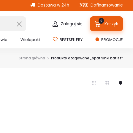
Dostawa w 24h
Dofinansowanie
0
Zaloguj się
Koszyk
owie
Wielopaki
BESTSELLERY
PROMOCJE
Strona główna
Produkty otagowane „opatrunki batist”