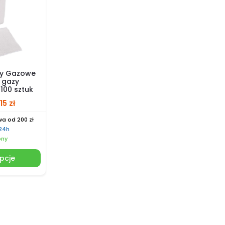
sy Gazowe
z gazy
100 sztuk
.15
zł
a od 200 zł
 24h
pny
pcje