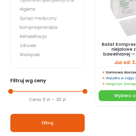
Opatrunki specjalistyczne
Higiena
Sprzęt medyczny
Kompresjoterapia
Rehabilitacja
Batist Kompre
Zdrowie
niejałowe 
bawełnianej — 
Wielopaki
Już od:
3
Darmowa dostaw
Wysyłka w ciągu
Filtruj wg ceny
Magazyn: Dostę
Wybierz o
Cena
Cena
Cena:
0 zł
—
30 zł
min.
maks.
Filtruj