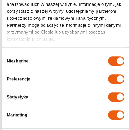
analizować ruch w naszej witrynie. Informacje o tym, jak
korzystasz z naszej witryny, udostępniamy partnerom
Darmowa dostawa
społecznościowym, reklamowym i analitycznym.
od 200zł
Partnerzy mogą połączyć te informacje z innymi danymi
otrzymanymi od Ciebie lub uzyskanymi podczas
korzystania z ich usług.
W
Niezbędne
y
b
ó
Preferencje
r
z
g
Statystyka
o
d
Marketing
y