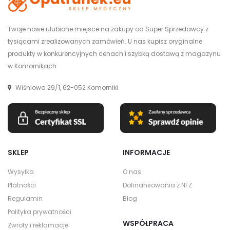
Twoje nowe ulubione miejsce na zakupy od Super Sprzedawcy z
tysiącami zrealizowanych zamówień. U nas kupisz oryginalne
produkty w konkurencyjnych cenach i szybką dostawą z magazynu
w Komornikach.
Wiśniowa 29/1, 62-052 Komorniki
SKLEP
INFORMACJE
Wysyłka
O nas
Płatności
Dofinansowania z NFZ
Regulamin
Blog
Polityka prywatności
WSPÓŁPRACA
Zwroty i reklamacje