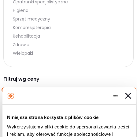
Opatrunki specjalistyczne
Higiena
Sprzęt medyczny
Kompresjoterapia
Rehabilitacja
Zdrowie
Wielopaki
Filtruj wg ceny
Cena
Cena
Cena:
0 zł
—
100 zł
min.
maks.
Niniejsza strona korzysta z plików cookie
Filtruj
Wykorzystujemy pliki cookie do spersonalizowania treści
i reklam, aby oferować funkcje społecznościowe i