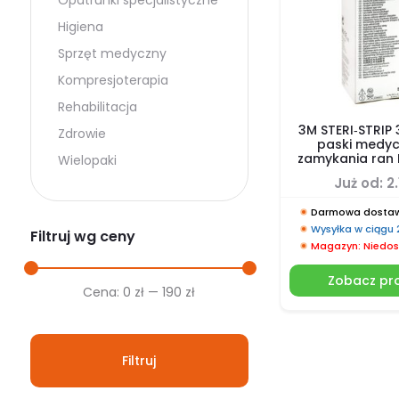
Opatrunki specjalistyczne
Higiena
Sprzęt medyczny
Kompresjoterapia
Rehabilitacja
3M STERI‑STRIP
Zdrowie
paski medyc
zamykania ran 
Wielopaki
Już od:
2
Darmowa dostaw
Wysyłka w ciągu
Filtruj wg ceny
Magazyn: Niedos
Zobacz pr
Cena
Cena
Cena:
0 zł
—
190 zł
min.
maks.
Filtruj