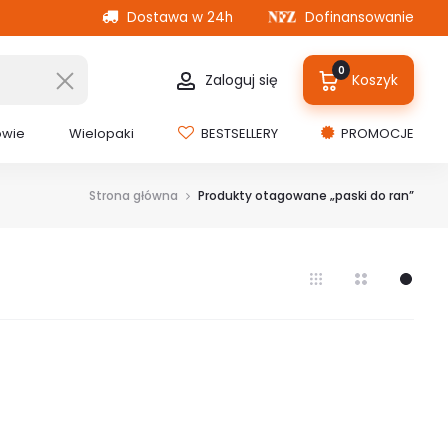
Dostawa w 24h
Dofinansowanie
0
Zaloguj się
Koszyk
owie
Wielopaki
BESTSELLERY
PROMOCJE
Strona główna
Produkty otagowane „paski do ran”