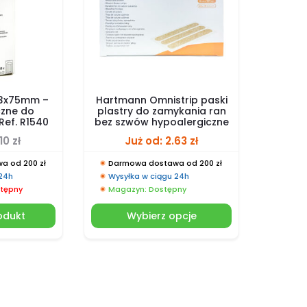
 3x75mm –
Hartmann Omnistrip paski
zne do
plastry do zamykania ran
Ref. R1540
bez szwów hypoalergiczne
.10
zł
Już od:
2.63
zł
a od 200 zł
Darmowa dostawa od 200 zł
 24h
Wysyłka w ciągu 24h
tępny
Magazyn: Dostępny
odukt
Wybierz opcje