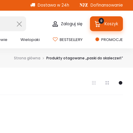
Dostawa w 24h
Dofinansowanie
0
Zaloguj się
Koszyk
owie
Wielopaki
BESTSELLERY
PROMOCJE
Strona główna
Produkty otagowane „paski do skaleczeń”