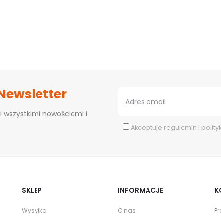
 Newsletter
i wszystkimi nowościami i
Akceptuje
regulamin
i
polity
SKLEP
INFORMACJE
K
Wysyłka
O nas
Pr