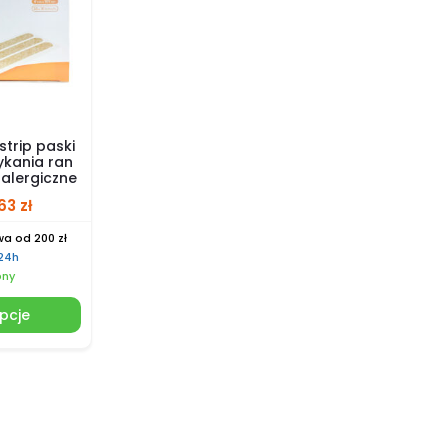
trip paski
ykania ran
alergiczne
.63
zł
a od 200 zł
 24h
pny
pcje