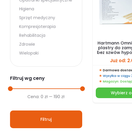
Opatrunki specjalistyczne
Higiena
Sprzęt medyczny
Kompresjoterapia
Rehabilitacja
Hartmann Omnis
Zdrowie
plastry do zam
bez szwów hypo
Wielopaki
Już od:
2
Darmowa dostaw
Wysyłka w ciągu
Filtruj wg ceny
Magazyn: Dostę
Wybierz o
Cena
Cena
Cena:
0 zł
—
190 zł
min.
maks.
Filtruj