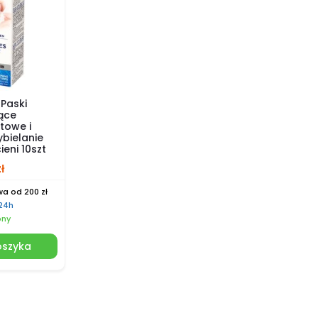
Paski
ące
towe i
bielanie
eni 10szt
zł
a od 200 zł
 24h
pny
oszyka