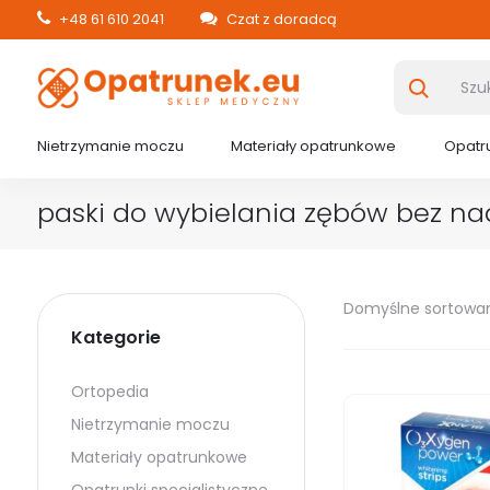
+48 61 610 2041
Czat z doradcą
Nietrzymanie moczu
Materiały opatrunkowe
Opatru
paski do wybielania zębów bez na
Domyślne sortowa
Kategorie
Ortopedia
Nietrzymanie moczu
Materiały opatrunkowe