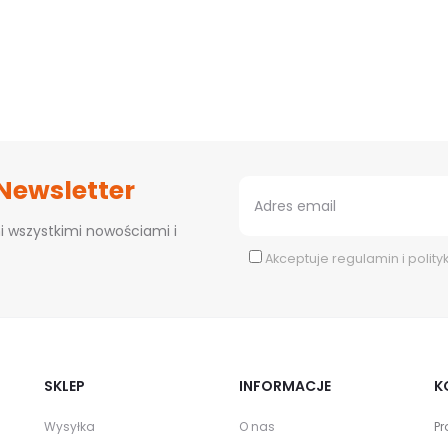
 Newsletter
i wszystkimi nowościami i
Akceptuje
regulamin
i
polity
SKLEP
INFORMACJE
K
Wysyłka
O nas
Pr