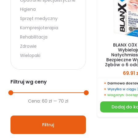
Opatrunki specjalistyczne
Higiena
Sprzęt medyczny
Kompresjoterapia
Rehabilitacja
BLANX O3X 
Zdrowie
Wybielaj
Natychmias
Wielopaki
Bezpieczne Wy
Zębów o 6 odci
69.91
Filtruj wg ceny
Darmowa dostaw
Wysyłka w ciągu
Magazyn: Dostę
Cena
Cena
Cena:
60 zł
—
70 zł
Dodaj do k
min.
maks.
Filtruj