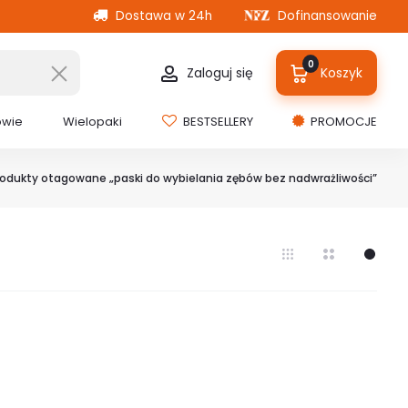
Dostawa w 24h
Dofinansowanie
0
Zaloguj się
Koszyk
owie
Wielopaki
BESTSELLERY
PROMOCJE
rodukty otagowane „paski do wybielania zębów bez nadwrażliwości”