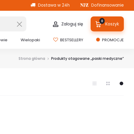
Dostawa w 24h
Dofinansowanie
0
Zaloguj się
Koszyk
owie
Wielopaki
BESTSELLERY
PROMOCJE
Strona główna
Produkty otagowane „paski medyczne”