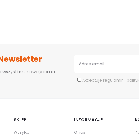
 Newsletter
i wszystkimi nowościami i
Akceptuje
regulamin
i
polity
SKLEP
INFORMACJE
K
Wysyłka
O nas
Pr