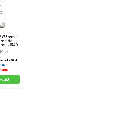
 3x75mm –
zne do
Ref. R1540
.10
zł
a od 200 zł
 24h
tępny
odukt