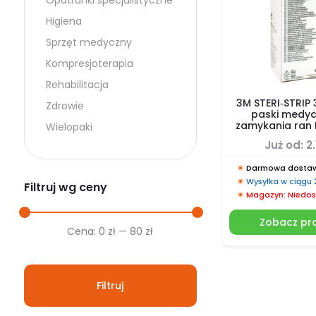
Opatrunki specjalistyczne
Higiena
Sprzęt medyczny
Kompresjoterapia
Rehabilitacja
3M STERI‑STRIP
Zdrowie
paski medyc
zamykania ran 
Wielopaki
Już od:
2
Darmowa dostaw
Wysyłka w ciągu
Filtruj wg ceny
Magazyn: Niedos
Zobacz pr
Cena
Cena
Cena:
0 zł
—
80 zł
min.
maks.
Filtruj