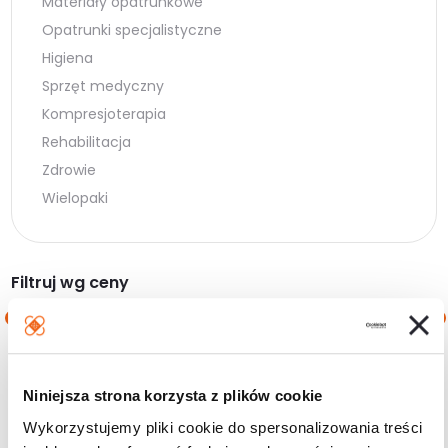
Materiały opatrunkowe
Opatrunki specjalistyczne
Higiena
Sprzęt medyczny
Kompresjoterapia
Rehabilitacja
Zdrowie
Wielopaki
Filtruj wg ceny
Cena
Cena
Cena:
10 zł
—
20 zł
min.
maks.
Niniejsza strona korzysta z plików cookie
Filtruj
Wykorzystujemy pliki cookie do spersonalizowania treści