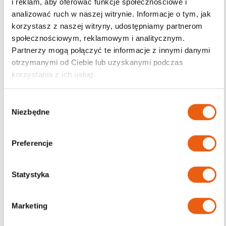
i reklam, aby oferować funkcje społecznościowe i
analizować ruch w naszej witrynie. Informacje o tym, jak
korzystasz z naszej witryny, udostępniamy partnerom
społecznościowym, reklamowym i analitycznym.
Darmowa dostawa
Partnerzy mogą połączyć te informacje z innymi danymi
od 200zł
otrzymanymi od Ciebie lub uzyskanymi podczas
korzystania z ich usług.
W
Niezbędne
y
b
ó
Preferencje
r
z
g
Statystyka
o
d
Marketing
y