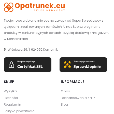
Twoje nowe ulubione miejsce na zakupy od Super Sprzedawcy z
tysiącami zrealizowanych zamówień. U nas kupisz oryginalne
produkty w konkurencyjnych cenach i szybką dostawą z magazynu
w Komornikach.
Wiśniowa 29/1, 62-052 Komorniki
SKLEP
INFORMACJE
Wysyłka
O nas
Płatności
Dofinansowania z NFZ
Regulamin
Blog
Polityka prywatności