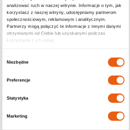
analizować ruch w naszej witrynie. Informacje o tym, jak
korzystasz z naszej witryny, udostępniamy partnerom
Darmowa dostawa
społecznościowym, reklamowym i analitycznym.
od 200zł
Partnerzy mogą połączyć te informacje z innymi danymi
otrzymanymi od Ciebie lub uzyskanymi podczas
korzystania z ich usług.
W
Niezbędne
y
b
ó
Preferencje
r
z
g
Statystyka
o
d
Marketing
y