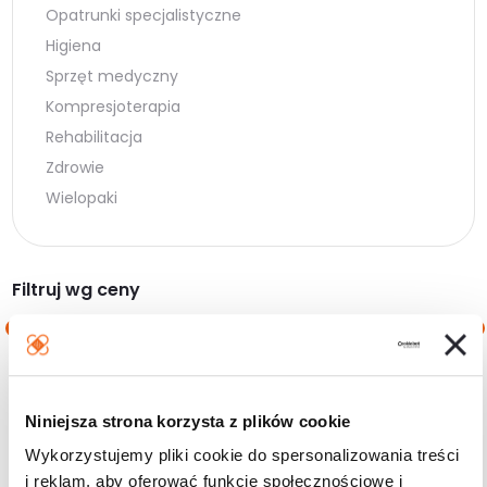
Opatrunki specjalistyczne
Higiena
Sprzęt medyczny
Kompresjoterapia
Rehabilitacja
Zdrowie
Wielopaki
Filtruj wg ceny
Cena
Cena
Cena:
10 zł
—
20 zł
min.
maks.
Niniejsza strona korzysta z plików cookie
Filtruj
Wykorzystujemy pliki cookie do spersonalizowania treści
i reklam, aby oferować funkcje społecznościowe i