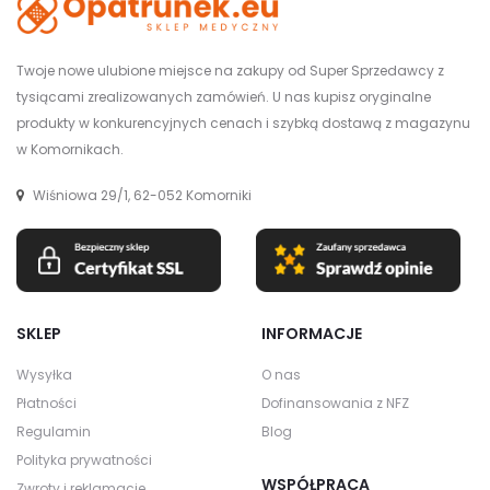
Twoje nowe ulubione miejsce na zakupy od Super Sprzedawcy z
tysiącami zrealizowanych zamówień. U nas kupisz oryginalne
produkty w konkurencyjnych cenach i szybką dostawą z magazynu
w Komornikach.
Wiśniowa 29/1, 62-052 Komorniki
SKLEP
INFORMACJE
Wysyłka
O nas
Płatności
Dofinansowania z NFZ
Regulamin
Blog
Polityka prywatności
WSPÓŁPRACA
Zwroty i reklamacje