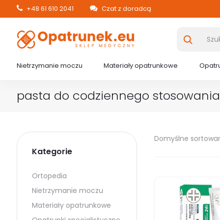
+48 61 610 2041
Czat z doradcą
Nietrzymanie moczu
Materiały opatrunkowe
Opatru
pasta do codziennego stosowania
Domyślne sortowa
Kategorie
Ortopedia
Nietrzymanie moczu
Materiały opatrunkowe