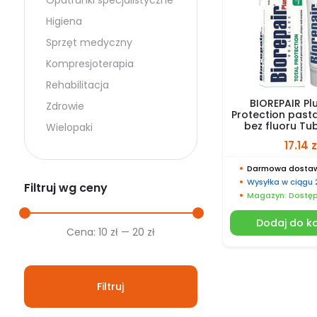
Opatrunki specjalistyczne
Higiena
Sprzęt medyczny
Kompresjoterapia
Rehabilitacja
BIOREPAIR Pl
Zdrowie
Protection past
bez fluoru Tu
Wielopaki
17.14
z
Darmowa dostaw
Wysyłka w ciągu
Filtruj wg ceny
Magazyn: Dostę
Dodaj do k
Cena
Cena
Cena:
10 zł
—
20 zł
min.
maks.
Filtruj