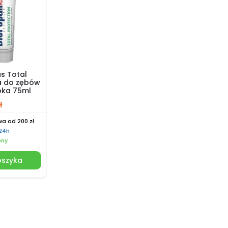
us Total
a do zębów
bka 75ml
ł
a od 200 zł
 24h
pny
oszyka