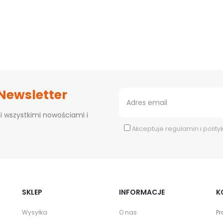
 Newsletter
i wszystkimi nowościami i
Akceptuje
regulamin
i
polity
SKLEP
INFORMACJE
K
Wysyłka
O nas
Pr