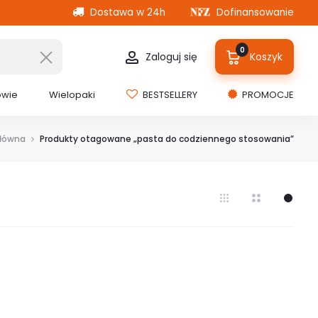
Dostawa w 24h
Dofinansowanie
0
Zaloguj się
Koszyk
owie
Wielopaki
BESTSELLERY
PROMOCJE
główna
Produkty otagowane „pasta do codziennego stosowania”