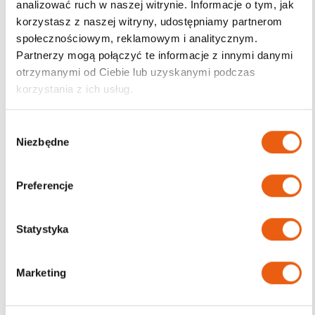
analizować ruch w naszej witrynie. Informacje o tym, jak
korzystasz z naszej witryny, udostępniamy partnerom
Darmowa dostawa
społecznościowym, reklamowym i analitycznym.
od 200zł
Partnerzy mogą połączyć te informacje z innymi danymi
otrzymanymi od Ciebie lub uzyskanymi podczas
korzystania z ich usług.
W
Niezbędne
y
b
ó
Preferencje
r
z
g
Statystyka
o
d
Marketing
y