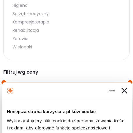
Higiena
Sprzęt medyczny
Kompresjoterapia
Rehabilitacja
Zdrowie
Wielopaki
Filtruj wg ceny
Cena
Cena
Cena:
0 zł
—
10 zł
min.
maks.
Niniejsza strona korzysta z plików cookie
Filtruj
Wykorzystujemy pliki cookie do spersonalizowania treści
i reklam, aby oferować funkcje społecznościowe i