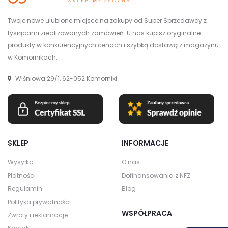
Twoje nowe ulubione miejsce na zakupy od Super Sprzedawcy z
tysiącami zrealizowanych zamówień. U nas kupisz oryginalne
produkty w konkurencyjnych cenach i szybką dostawą z magazynu
w Komornikach.
Wiśniowa 29/1, 62-052 Komorniki
SKLEP
INFORMACJE
Wysyłka
O nas
Płatności
Dofinansowania z NFZ
Regulamin
Blog
Polityka prywatności
WSPÓŁPRACA
Zwroty i reklamacje